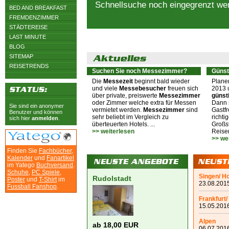
Schnellsuche noch eingegrenzt we
BED AND BREAKFAST
FREMDENZIMMER
STÄDTEREISE
LAST MINUTE
BLOG
SITEMAP
REISETRENDS
Suchen Sie noch Messezimmer?
Günst
Die
Messezeit
beginnt bald wieder
Plane
und viele
Messebesucher
freuen sich
2013 
über private, preiswerte
Messezimmer
günst
oder Zimmer welche extra für Messen
Dann s
Sie sind ein anonymer
vermietet werden.
Messezimmer
sind
Gastfr
Benutzer und können
sehr beliebt im Vergleich zu
richti
sich hier
anmelden
.
überteuerten Hotels. ...
Großst
>> weiterlesen
Reiser
>> we
Finden Sie
Fachbücher
,
Kalender
und
Fanartikel
im Yatego
Buchversand
.
Schuhe
,
PC Spiele
,
Singen/ H
Rudolstadt
Poster
und
T-Shirt
im
23.08.2015
Fussball Fanshop
.
Frankfurt/
15.05.2016
Alpen
ab 18,00 EUR
06.07.2016