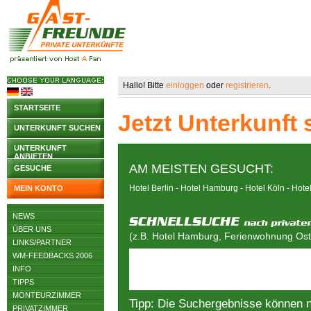
Hallo! Bitte
einloggen
oder
registrieren
.
STARTSEITE
Jetzt Unterkunft
UNTERKUNFT SUCHEN
UNTERKUNFT
ANBIETEN
AM MEISTEN GESUCHT:
GESUCHE
Hotel Berlin
-
Hotel Hamburg
-
Hotel Köln
-
Hote
MEIN KONTO
NEWS
ÜBER UNS
(z.B. Hotel Hamburg, Ferienwohnung Osts
LINKS/PARTNER
WM-FEEDBACKS 2006
INFO
TIPPS
MONTEURZIMMER
Tipp: Die Suchergebnisse können 
PRIVATZIMMER