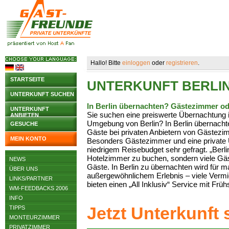
Hallo! Bitte
einloggen
oder
registrieren
.
STARTSEITE
UNTERKUNFT BERLIN
UNTERKUNFT SUCHEN
In Berlin übernachten? Gästezimmer od
UNTERKUNFT
Sie suchen eine preiswerte Übernachtung 
ANBIETEN
Umgebung von Berlin? In Berlin übernacht
GESUCHE
Gäste bei privaten Anbietern von Gästez
MEIN KONTO
Besonders Gästezimmer und eine private U
niedrigem Reisebudget sehr gefragt. „Berli
Hotelzimmer zu buchen, sondern viele Gä
NEWS
Gäste. In Berlin zu übernachten wird für
ÜBER UNS
außergewöhnlichem Erlebnis – viele Vermi
LINKS/PARTNER
bieten einen „All Inklusiv“ Service mit Frü
WM-FEEDBACKS 2006
INFO
Jetzt Unterkunft
TIPPS
MONTEURZIMMER
PRIVATZIMMER