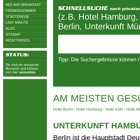
BED AND BREAKFAST
FREMDENZIMMER
(z.B. Hotel Hamburg,
STÄDTEREISE
LAST MINUTE
Berlin, Unterkunft M
BLOG
SITEMAP
REISETRENDS
Tipp: Die Suchergebnisse können 
Sie sind ein anonymer
Benutzer und können
sich hier
anmelden
.
AM MEISTEN GES
Hotel Berlin
-
Hotel Hamburg
-
Hotel Köln
-
Hotel 
UNTERKUNFT HAMB
Berlin ist die Hauptstadt Deu