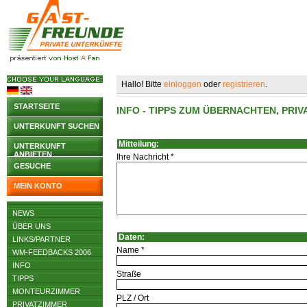
Hallo! Bitte
einloggen
oder
registrieren
.
STARTSEITE
INFO - TIPPS ZUM ÜBERNACHTEN, PR
UNTERKUNFT SUCHEN
Mitteilung:
UNTERKUNFT
ANBIETEN
Ihre Nachricht *
GESUCHE
MEIN KONTO
NEWS
ÜBER UNS
Daten:
LINKS/PARTNER
Name *
WM-FEEDBACKS 2006
INFO
Straße
TIPPS
MONTEURZIMMER
PLZ / Ort
PRIVATZIMMER