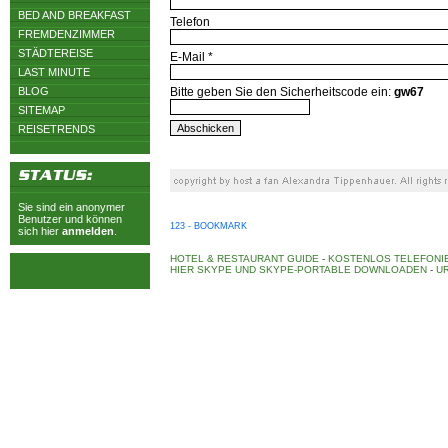
BED AND BREAKFAST
Telefon
FREMDENZIMMER
STÄDTEREISE
E-Mail *
LAST MINUTE
BLOG
Bitte geben Sie den Sicherheitscode ein:
gw67
SITEMAP
REISETRENDS
Sie sind ein anonymer
Benutzer und können
123 - BOOKMARK
sich hier
anmelden
.
HOTEL & RESTAURANT GUIDE
-
KOSTENLOS TELEFONIE
HIER SKYPE UND SKYPE-PORTABLE DOWNLOADEN
-
UR