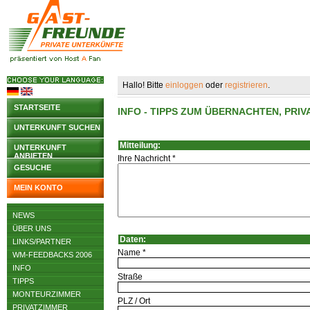
Hallo! Bitte
einloggen
oder
registrieren
.
STARTSEITE
INFO - TIPPS ZUM ÜBERNACHTEN, PR
UNTERKUNFT SUCHEN
Mitteilung:
UNTERKUNFT
ANBIETEN
Ihre Nachricht *
GESUCHE
MEIN KONTO
NEWS
ÜBER UNS
Daten:
LINKS/PARTNER
Name *
WM-FEEDBACKS 2006
INFO
Straße
TIPPS
MONTEURZIMMER
PLZ / Ort
PRIVATZIMMER