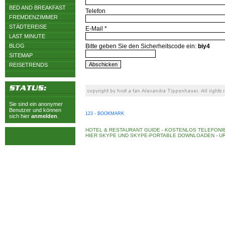
BED AND BREAKFAST
Telefon
FREMDENZIMMER
STÄDTEREISE
E-Mail *
LAST MINUTE
BLOG
Bitte geben Sie den Sicherheitscode ein:
biy4
SITEMAP
REISETRENDS
Sie sind ein anonymer
Benutzer und können
123 - BOOKMARK
sich hier
anmelden
.
HOTEL & RESTAURANT GUIDE
-
KOSTENLOS TELEFONIE
HIER SKYPE UND SKYPE-PORTABLE DOWNLOADEN
-
UR