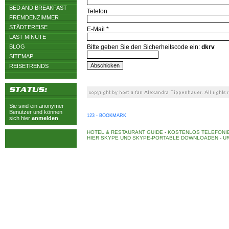
BED AND BREAKFAST
Telefon
FREMDENZIMMER
STÄDTEREISE
E-Mail *
LAST MINUTE
BLOG
Bitte geben Sie den Sicherheitscode ein:
dkrv
SITEMAP
REISETRENDS
Sie sind ein anonymer
Benutzer und können
123 - BOOKMARK
sich hier
anmelden
.
HOTEL & RESTAURANT GUIDE
-
KOSTENLOS TELEFONIE
HIER SKYPE UND SKYPE-PORTABLE DOWNLOADEN
-
UR