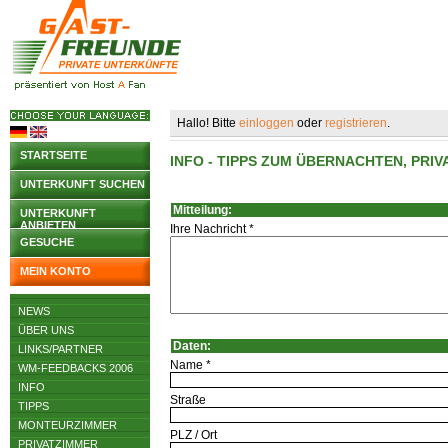
Hallo! Bitte
einloggen
oder
registrieren
.
STARTSEITE
INFO - TIPPS ZUM ÜBERNACHTEN, PR
UNTERKUNFT SUCHEN
Mitteilung:
UNTERKUNFT
ANBIETEN
Ihre Nachricht *
GESUCHE
MEIN KONTO
NEWS
ÜBER UNS
Daten:
LINKS/PARTNER
Name *
WM-FEEDBACKS 2006
INFO
Straße
TIPPS
MONTEURZIMMER
PLZ / Ort
PRIVATZIMMER