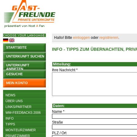
Hallo! Bitte
einloggen
oder
registrieren
.
STARTSEITE
INFO - TIPPS ZUM ÜBERNACHTEN, PR
UNTERKUNFT SUCHEN
Mitteilung:
UNTERKUNFT
ANBIETEN
Ihre Nachricht *
GESUCHE
MEIN KONTO
NEWS
ÜBER UNS
Daten:
LINKS/PARTNER
Name *
WM-FEEDBACKS 2006
INFO
Straße
TIPPS
MONTEURZIMMER
PLZ / Ort
PRIVATZIMMER