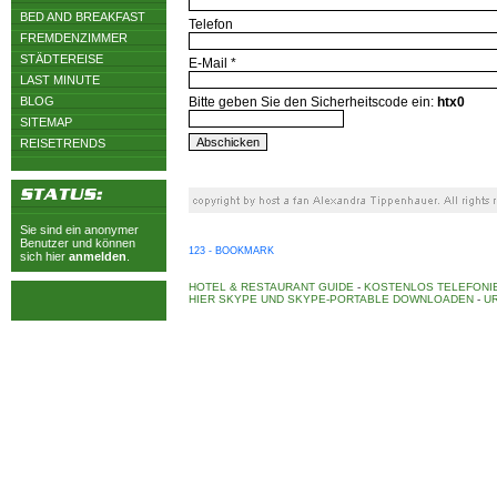
BED AND BREAKFAST
Telefon
FREMDENZIMMER
STÄDTEREISE
E-Mail *
LAST MINUTE
BLOG
Bitte geben Sie den Sicherheitscode ein:
htx0
SITEMAP
REISETRENDS
Sie sind ein anonymer
Benutzer und können
123 - BOOKMARK
sich hier
anmelden
.
HOTEL & RESTAURANT GUIDE
-
KOSTENLOS TELEFONIE
HIER SKYPE UND SKYPE-PORTABLE DOWNLOADEN
-
UR