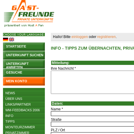
Hallo! Bitte
einloggen
oder
registrieren
.
STARTSEITE
INFO - TIPPS ZUM ÜBERNACHTEN, PR
UNTERKUNFT SUCHEN
Mitteilung:
UNTERKUNFT
ANBIETEN
Ihre Nachricht *
GESUCHE
MEIN KONTO
NEWS
ÜBER UNS
Daten:
LINKS/PARTNER
Name *
WM-FEEDBACKS 2006
INFO
Straße
TIPPS
MONTEURZIMMER
PLZ / Ort
PRIVATZIMMER