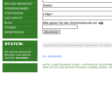
BED AND BREAKFAST
Telefon
FREMDENZIMMER
STÄDTEREISE
E-Mail *
LAST MINUTE
BLOG
Bitte geben Sie den Sicherheitscode ein:
aijy
SITEMAP
REISETRENDS
Sie sind ein anonymer
Benutzer und können
123 - BOOKMARK
sich hier
anmelden
.
HOTEL & RESTAURANT GUIDE
-
KOSTENLOS TELEFONIE
HIER SKYPE UND SKYPE-PORTABLE DOWNLOADEN
-
UR