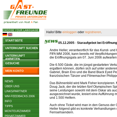
Hallo! Bitte
einloggen
oder
registrieren
.
STARTSEITE
05.12.2005
-
Staraufgebot bei Eröffnun
UNTERKUNFT SUCHEN
Andre Heller, verantwortlich für das Kunst- un
FIFA WM 2006, kann bereits mit Verpflichtungen
UNTERKUNFT
die Eröffnungsgala am 07. Juni 2006 aufwarten
ANBIETEN
GESUCHE
Die 6.500 Gäste, die im jüngst gestarteten Verk
ergattern können, dürfen sich auf unter andere
MEIN KONTO
Gabriel, Brain Eno und die Band Black Eyed P
französischen Tänzer und Filmemacher Philipp
NEWS
Das Bühnenbild wird Mark Fisher konzipieren
ÜBER UNS
Doug Jack, der die letzten fünf Olympischen Spi
seine Leistungen sowohl mit dem Oskar als au
LINKS/PARTNER
ausgezeichnet wurde, kreiert eine Aufführung mi
WM-FEEDBACKS 2006
und 1.500 Helfern.
INFO
Auch ohne Ticket wird man in den Genuss der
TIPPS
Heller folgend gibt es konkrete Verhandlungen
MONTEURZIMMER
Fernsehsendern.
PRIVATZIMMER