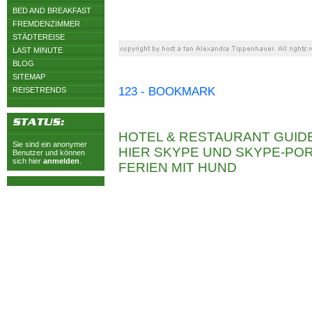
BED AND BREAKFAST
FREMDENZIMMER
STÄDTEREISE
LAST MINUTE
BLOG
SITEMAP
123 - BOOKMARK
REISETRENDS
HOTEL & RESTAURANT GUID
Sie sind ein anonymer
HIER SKYPE UND SKYPE-P
Benutzer und können
sich hier
anmelden
.
FERIEN MIT HUND