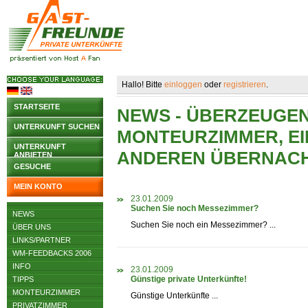
Hallo! Bitte
einloggen
oder
registrieren
.
STARTSEITE
NEWS - ÜBERZEUGEN 
UNTERKUNFT SUCHEN
MONTEURZIMMER, EI
UNTERKUNFT
ANDEREN ÜBERNAC
ANBIETEN
GESUCHE
MEIN KONTO
23.01.2009
Suchen Sie noch Messezimmer?
NEWS
Suchen Sie noch ein Messezimmer? ...
ÜBER UNS
LINKS/PARTNER
WM-FEEDBACKS 2006
INFO
23.01.2009
Günstige private Unterkünfte!
TIPPS
MONTEURZIMMER
Günstige Unterkünfte ...
PRIVATZIMMER