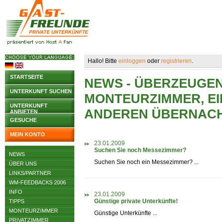
Hallo! Bitte
einloggen
oder
registrieren
.
STARTSEITE
NEWS - ÜBERZEUGEN 
UNTERKUNFT SUCHEN
MONTEURZIMMER, EI
UNTERKUNFT
ANDEREN ÜBERNAC
ANBIETEN
GESUCHE
MEIN KONTO
23.01.2009
Suchen Sie noch Messezimmer?
NEWS
Suchen Sie noch ein Messezimmer? ...
ÜBER UNS
LINKS/PARTNER
WM-FEEDBACKS 2006
INFO
23.01.2009
Günstige private Unterkünfte!
TIPPS
MONTEURZIMMER
Günstige Unterkünfte ...
PRIVATZIMMER