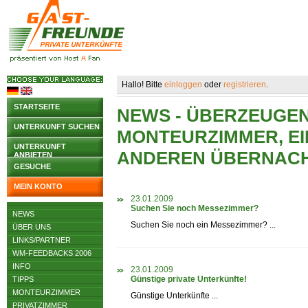
Hallo! Bitte
einloggen
oder
registrieren
.
STARTSEITE
NEWS - ÜBERZEUGEN 
UNTERKUNFT SUCHEN
MONTEURZIMMER, EI
UNTERKUNFT
ANDEREN ÜBERNAC
ANBIETEN
GESUCHE
MEIN KONTO
23.01.2009
Suchen Sie noch Messezimmer?
NEWS
Suchen Sie noch ein Messezimmer? ...
ÜBER UNS
LINKS/PARTNER
WM-FEEDBACKS 2006
INFO
23.01.2009
Günstige private Unterkünfte!
TIPPS
MONTEURZIMMER
Günstige Unterkünfte ...
PRIVATZIMMER