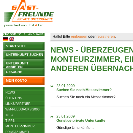
Hallo! Bitte
einloggen
oder
registrieren
.
STARTSEITE
NEWS - ÜBERZEUGEN 
UNTERKUNFT SUCHEN
MONTEURZIMMER, EI
UNTERKUNFT
ANDEREN ÜBERNAC
ANBIETEN
GESUCHE
MEIN KONTO
23.01.2009
Suchen Sie noch Messezimmer?
NEWS
Suchen Sie noch ein Messezimmer? ...
ÜBER UNS
LINKS/PARTNER
WM-FEEDBACKS 2006
INFO
23.01.2009
Günstige private Unterkünfte!
TIPPS
MONTEURZIMMER
Günstige Unterkünfte ...
PRIVATZIMMER