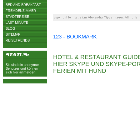
BED AND BREAKFAST
FREMDENZIMMER
STÄDTEREISE
LAST MINUTE
BLOG
SITEMAP
123 - BOOKMARK
REISETRENDS
HOTEL & RESTAURANT GUID
HIER SKYPE UND SKYPE-P
Sie sind ein anonymer
Benutzer und können
FERIEN MIT HUND
sich hier
anmelden
.