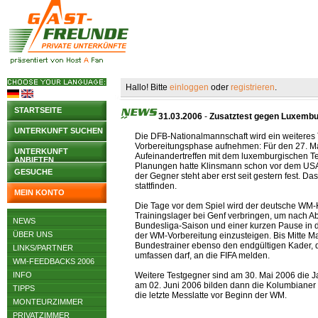
Hallo! Bitte
einloggen
oder
registrieren
.
STARTSEITE
31.03.2006
-
Zusatztest gegen Luxembu
UNTERKUNFT SUCHEN
Die DFB-Nationalmannschaft wird ein weiteres T
Vorbereitungsphase aufnehmen: Für den 27. M
UNTERKUNFT
Aufeinandertreffen mit dem luxemburgischen Te
ANBIETEN
Planungen hatte Klinsmann schon vor dem USA
GESUCHE
der Gegner steht aber erst seit gestern fest. Das
stattfinden.
MEIN KONTO
Die Tage vor dem Spiel wird der deutsche WM-
Trainingslager bei Genf verbringen, um nach A
NEWS
Bundesliga-Saison und einer kurzen Pause in 
ÜBER UNS
der WM-Vorbereitung einzusteigen. Bis Mitte M
Bundestrainer ebenso den endgültigen Kader, d
LINKS/PARTNER
umfassen darf, an die FIFA melden.
WM-FEEDBACKS 2006
INFO
Weitere Testgegner sind am 30. Mai 2006 die J
am 02. Juni 2006 bilden dann die Kolumbiane
TIPPS
die letzte Messlatte vor Beginn der WM.
MONTEURZIMMER
PRIVATZIMMER