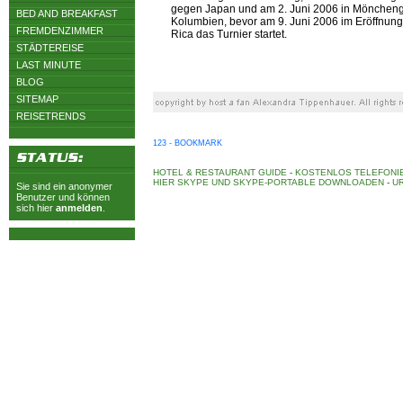
gegen Japan und am 2. Juni 2006 in Mönchen
BED AND BREAKFAST
Kolumbien, bevor am 9. Juni 2006 im Eröffnun
FREMDENZIMMER
Rica das Turnier startet.
STÄDTEREISE
LAST MINUTE
BLOG
SITEMAP
REISETRENDS
123 - BOOKMARK
HOTEL & RESTAURANT GUIDE
-
KOSTENLOS TELEFONIE
HIER SKYPE UND SKYPE-PORTABLE DOWNLOADEN
-
UR
Sie sind ein anonymer
Benutzer und können
sich hier
anmelden
.