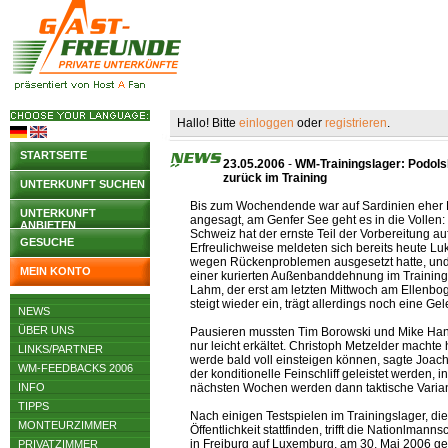
Hallo! Bitte
einloggen
oder
registrieren
.
STARTSEITE
23.05.2006
-
WM-Trainingslager: Podols
zurück im Training
UNTERKUNFT SUCHEN
Bis zum Wochendende war auf Sardinien eher
UNTERKUNFT
angesagt, am Genfer See geht es in die Vollen
ANBIETEN
Schweiz hat der ernste Teil der Vorbereitung 
GESUCHE
Erfreulichweise meldeten sich bereits heute Lu
wegen Rückenproblemen ausgesetzt hatte, und
MEIN KONTO
einer kurierten Außenbanddehnung im Training 
Lahm, der erst am letzten Mittwoch am Ellenbo
steigt wieder ein, trägt allerdings noch eine Ge
NEWS
ÜBER UNS
Pausieren mussten Tim Borowski und Mike Han
nur leicht erkältet. Christoph Metzelder machte
LINKS/PARTNER
werde bald voll einsteigen können, sagte Joach
WM-FEEDBACKS 2006
der konditionelle Feinschliff geleistet werden, i
INFO
nächsten Wochen werden dann taktische Varian
TIPPS
Nach einigen Testspielen im Trainingslager, di
MONTEURZIMMER
Öffentlichkeit stattfinden, trifft die Nationlman
in Freiburg auf Luxemburg, am 30. Mai 2006 ge
PRIVATZIMMER