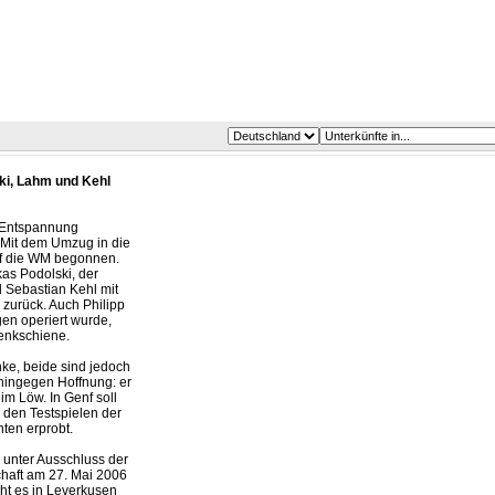
ki, Lahm und Kehl
 Entspannung
: Mit dem Umzug in die
auf die WM begonnen.
kas Podolski, der
 Sebastian Kehl mit
zurück. Auch Philipp
gen operiert wurde,
lenkschiene.
ke, beide sind jedoch
 hingegen Hoffnung: er
im Löw. In Genf soll
n den Testspielen der
ten erprobt.
e unter Ausschluss der
nschaft am 27. Mai 2006
ht es in Leverkusen