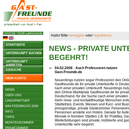
Hallo! Bitte
einloggen
oder
registrieren
.
STARTSEITE
NEWS - PRIVATE UN
UNTERKUNFT SUCHEN
BEGEHRT!
UNTERKUNFT
ANBIETEN
04.02.2008
-
Auch Professoren nutzen
GESUCHE
Gast-Freunde.de
MEIN KONTO
Neuerdings nutzen sogar Professoren den Onli
Gastfreunde.de für private Unterkünfte in Deuts
nach einer privaten Unterkunft. Neuerdings nu
NEWS
den Online-Marktplatz Gastfreunde.de für privat
ÜBER UNS
Deutschland, für die Suche nach einer privaten
mehr reise- und kontaktfreudige Menschen ents
LINKS/PARTNER
Städtetrips, Events, Messen und Kurz- und Busi
WM-FEEDBACKS 2006
preisgünstige, private Gästezimmer, Ferienwo
INFO
Pensionen anstelle von Hotels. Gerade für Auf
Monate in fremden Städten z.B. für Praktika, G
TIPPS
Weiterbildungen sind private, möblierte und ga
MONTEURZIMMER
Unterkünfte sehr begehrt.
PRIVATZIMMER