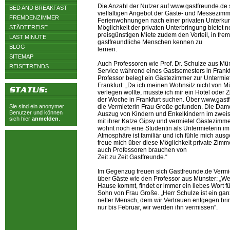
Die Anzahl der Nutzer auf www.gastfreunde.de s
BED AND BREAKFAST
vielfältigen Angebot der Gäste- und Messezim
FREMDENZIMMER
Ferienwohnungen nach einer privaten Unterkun
STÄDTEREISE
Möglichkeit der privaten Unterbringung bietet 
preisgünstigen Miete zudem den Vorteil, in fre
LAST MINUTE
gastfreundliche Menschen kennen zu
BLOG
lernen.
SITEMAP
Auch Professoren wie Prof. Dr. Schulze aus Mü
REISETRENDS
Service während eines Gastsemesters in Frankf
Professor belegt ein Gästezimmer zur Untermiet
Frankfurt: „Da ich meinen Wohnsitz nicht von M
verlegen wollte, musste ich mir ein Hotel oder Z
der Woche in Frankfurt suchen. Über www.gast
Sie sind ein anonymer
die Vermieterin Frau Große gefunden. Die Da
Benutzer und können
Auszug von Kindern und Enkelkindern im zweis
sich hier
anmelden
.
mit ihrer Katze Gipsy und vermietet Gästezimme
wohnt noch eine Studentin als Untermieterin im
Atmosphäre ist familiär und ich fühle mich aus
freue mich über diese Möglichkeit private Zimm
auch Professoren brauchen von
Zeit zu Zeit Gastfreunde.“
Im Gegenzug freuen sich Gastfreunde.de Vermi
über Gäste wie den Professor aus Münster: „W
Hause kommt, findet er immer ein liebes Wort fü
Sohn von Frau Große. „Herr Schulze ist ein gan
netter Mensch, dem wir Vertrauen entgegen brin
nur bis Februar, wir werden ihn vermissen“.