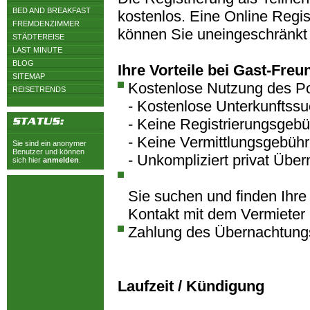
BED AND BREAKFAST
kostenlos. Eine Online Regist
FREMDENZIMMER
können Sie uneingeschränkt
STÄDTEREISE
LAST MINUTE
BLOG
Ihre Vorteile bei Gast-Freu
SITEMAP
Kostenlose Nutzung des Po
REISETRENDS
- Kostenlose Unterkunftss
- Keine Registrierungsgeb
- Keine Vermittlungsgebüh
Sie sind ein anonymer
Benutzer und können
- Unkompliziert privat Übe
sich hier
anmelden
.
Sie suchen und finden Ihre
Kontakt mit dem Vermieter 
Zahlung des Übernachtungs
Laufzeit / Kündigung