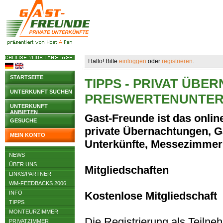
Hallo! Bitte
einloggen
oder
registrieren
.
STARTSEITE
TIPPS - PRIVAT ÜB
UNTERKUNFT SUCHEN
PREISWERTENUNTE
UNTERKUNFT
ANBIETEN
Gast-Freunde ist das online
GESUCHE
private Übernachtungen, G
MEIN KONTO
Unterkünfte, Messezimmer
NEWS
ÜBER UNS
Mitgliedschaften
LINKS/PARTNER
WM-FEEDBACKS 2006
INFO
Kostenlose Mitgliedschaft
TIPPS
MONTEURZIMMER
Die Registrierung als Teilne
PRIVATZIMMER