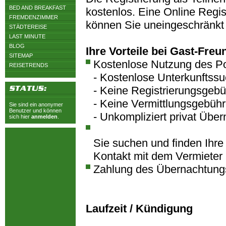
BED AND BREAKFAST
kostenlos. Eine Online Regist
FREMDENZIMMER
können Sie uneingeschränkt
STÄDTEREISE
LAST MINUTE
BLOG
Ihre Vorteile bei Gast-Freu
SITEMAP
Kostenlose Nutzung des Po
REISETRENDS
- Kostenlose Unterkunftss
- Keine Registrierungsgeb
- Keine Vermittlungsgebüh
Sie sind ein anonymer
Benutzer und können
- Unkompliziert privat Übe
sich hier
anmelden
.
Sie suchen und finden Ihre
Kontakt mit dem Vermieter 
Zahlung des Übernachtungs
Laufzeit / Kündigung