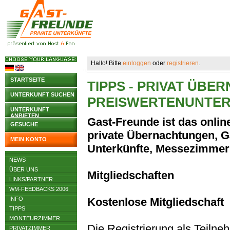
Hallo! Bitte
einloggen
oder
registrieren
.
STARTSEITE
TIPPS - PRIVAT ÜB
UNTERKUNFT SUCHEN
PREISWERTENUNTE
UNTERKUNFT
ANBIETEN
Gast-Freunde ist das online
GESUCHE
private Übernachtungen, G
MEIN KONTO
Unterkünfte, Messezimmer
NEWS
ÜBER UNS
Mitgliedschaften
LINKS/PARTNER
WM-FEEDBACKS 2006
INFO
Kostenlose Mitgliedschaft
TIPPS
MONTEURZIMMER
Die Registrierung als Teilne
PRIVATZIMMER