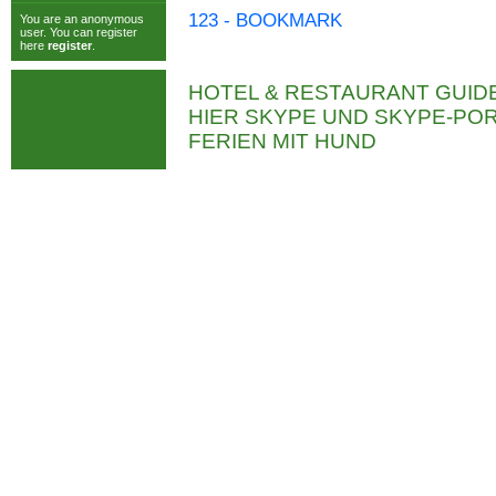
123 - BOOKMARK
You are an anonymous
user. You can register
here
register
.
HOTEL & RESTAURANT GUID
HIER SKYPE UND SKYPE-P
FERIEN MIT HUND