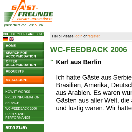
Hello! Please
login
or
register
.
HOME
WC-FEEDBACK 2006
SEARCH FOR
ACCOMMODATION
Karl aus Berlin
OFFER
ACCOMMODATION
REQUESTS
Ich hatte Gäste aus Serbie
MY ACCOUNT
Brasilien, Amerika, Deuts
aus Arabien. Es waren w
HOW IT WORKS
PRESS INFORMATION
Gästen aus aller Welt, die 
SERVICE
und lustig waren. Wir hat
WC-FEEDBACK 2006
PRICES AND
PERFORMANCE