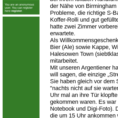
der Nähe von Birmingham u
You are an anonymous
user. You can register
here
register
.
Probleme, die richtige S-B
Koffer-Rolli und gut gefül
hatte zwei Zimmer vorberei
erwartete.
Als Willkommensgeschenk e
Bier (Ale) sowie Kappe, W
Halesowen Town (siebtklass
mitarbeitet.
Mit unseren Argentiener ha
will sagen, die einzige „Str
Sie haben gleich vor dem 
"nachts nicht auf sie wart
Uhr mal an ihre Tür klopfte,
gekommen waren. Es war ab
Notebook und Digi-Foto). 
die um 15 Uhr ankommen wo