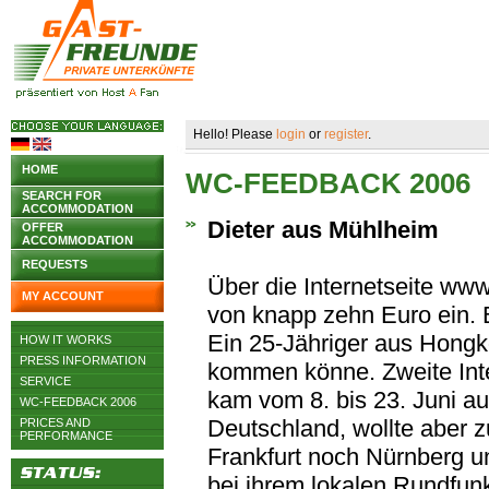
Hello! Please
login
or
register
.
HOME
WC-FEEDBACK 2006
SEARCH FOR
ACCOMMODATION
Dieter aus Mühlheim
OFFER
ACCOMMODATION
REQUESTS
Über die Internetseite www
MY ACCOUNT
von knapp zehn Euro ein. 
Ein 25-Jähriger aus Hongk
HOW IT WORKS
PRESS INFORMATION
kommen könne. Zweite Inte
SERVICE
kam vom 8. bis 23. Juni au
WC-FEEDBACK 2006
Deutschland, wollte aber z
PRICES AND
PERFORMANCE
Frankfurt noch Nürnberg un
bei ihrem lokalen Rundfunk