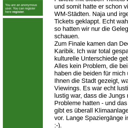
und somit hatte er schon vi
You are an anonymous
user. You can register
here
register
.
WM-Städten. Naja und irg
Tickets geklappt. Echt wah
so hatten wir nur die Gele
schauen.
Zum Finale kamen dan Dee
Karibik. Ich war total ge
kulturelle Unterschiede g
Alles kein Problem, die b
haben die beiden für mich
Ihnen die Stadt gezeigt, w
Viewings. Es war echt lus
lustig war, dass die Jung
Probleme hatten - und das
gibt es überall Klimaanla
vor. Lange Spaziergänge i
:-).