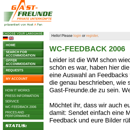
Hello! Please
login
or
register
.
HOME
WC-FEEDBACK 2006
SEARCH FOR
ACCOMMODATION
Leider ist die WM schon wied
OFFER
ACCOMMODATION
schön es war, haben hier die
REQUESTS
eine Auswahl an Feedbacks 
MY ACCOUNT
die genau beschrieben, wie 
Gast-Freunde.de zu sein. We
HOW IT WORKS
PRESS INFORMATION
SERVICE
Möchtet ihr, dass wir auch 
WC-FEEDBACK 2006
damit: Sendet einfach eine 
PRICES AND
PERFORMANCE
Feedback und eure Bilder rübe