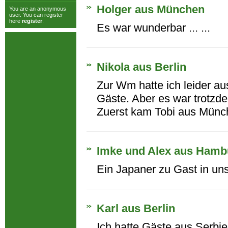
Holger aus München
You are an anonymous
user. You can register
here
register
.
Es war wunderbar ... ...
Nikola aus Berlin
Zur Wm hatte ich leider a
Gäste. Aber es war trotzde
Zuerst kam Tobi aus Münch
Imke und Alex aus Hamb
Ein Japaner zu Gast in un
Karl aus Berlin
Ich hatte Gäste aus Serbien