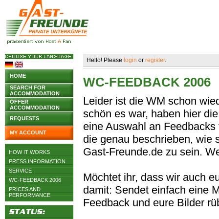
Hello! Please
login
or
register
.
HOME
WC-FEEDBACK 2006
SEARCH FOR
ACCOMMODATION
Leider ist die WM schon wied
OFFER
ACCOMMODATION
schön es war, haben hier die
REQUESTS
eine Auswahl an Feedbacks 
MY ACCOUNT
die genau beschrieben, wie 
Gast-Freunde.de zu sein. We
HOW IT WORKS
PRESS INFORMATION
SERVICE
Möchtet ihr, dass wir auch 
WC-FEEDBACK 2006
damit: Sendet einfach eine 
PRICES AND
PERFORMANCE
Feedback und eure Bilder rübe