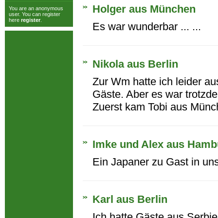
Holger aus München
You are an anonymous
user. You can register
here
register
.
Es war wunderbar ... ...
Nikola aus Berlin
Zur Wm hatte ich leider a
Gäste. Aber es war trotzde
Zuerst kam Tobi aus Münch
Imke und Alex aus Hamb
Ein Japaner zu Gast in un
Karl aus Berlin
Ich hatte Gäste aus Serbien