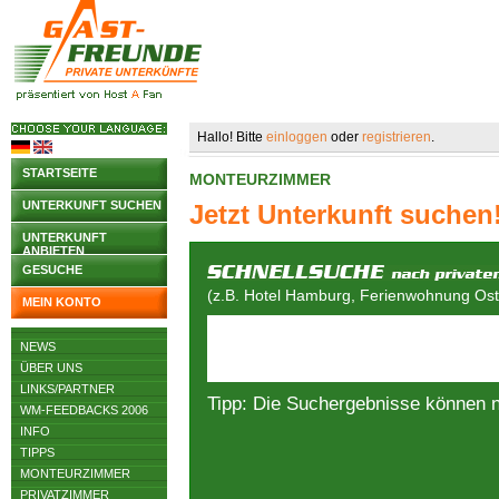
Hallo! Bitte
einloggen
oder
registrieren
.
STARTSEITE
MONTEURZIMMER
UNTERKUNFT SUCHEN
Jetzt Unterkunft suchen
UNTERKUNFT
ANBIETEN
GESUCHE
(z.B. Hotel Hamburg, Ferienwohnung Osts
MEIN KONTO
NEWS
ÜBER UNS
LINKS/PARTNER
Tipp: Die Suchergebnisse können 
WM-FEEDBACKS 2006
INFO
TIPPS
MONTEURZIMMER
PRIVATZIMMER