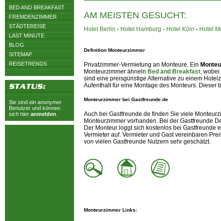
BED AND BREAKFAST
AM MEISTEN GESUCHT:
FREMDENZIMMER
STÄDTEREISE
Hotel Berlin
-
Hotel Hamburg
-
Hotel Köln
-
Hotel 
LAST MINUTE
BLOG
Definition Monteurzimmer
SITEMAP
REISETRENDS
Privatzimmer-Vermietung an Monteure. Ein
Monteu
Monteurzimmer ähneln
Bed and Breakfast
, wobei
sind eine preisgünstige Alternative zu einem Hote
Aufenthalt für eine Montage des Monteurs. Dieser b
Monteurzimmer bei Gastfreunde.de
Sie sind ein anonymer
Benutzer und können
Auch bei Gastfreunde.de finden Sie viele Monteur
sich hier
anmelden
.
Monteurzimmer vorhanden. Bei der Gastfreunde De
Der Monteur loggt sich kostenlos bei Gastfreunde 
Vermieter auf. Vermieter und Gast vereinbaren Prei
von vielen Gastfreunde Nutzern sehr geschätzt.
Monteurzimmer Links: