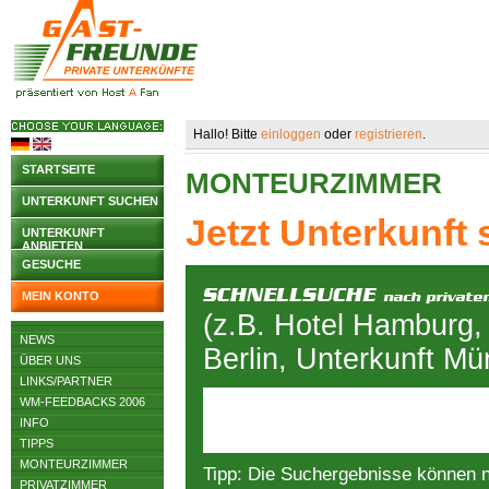
Hallo! Bitte
einloggen
oder
registrieren
.
STARTSEITE
MONTEURZIMMER
UNTERKUNFT SUCHEN
Jetzt Unterkunft
UNTERKUNFT
ANBIETEN
GESUCHE
MEIN KONTO
(z.B. Hotel Hamburg,
NEWS
Berlin, Unterkunft M
ÜBER UNS
LINKS/PARTNER
WM-FEEDBACKS 2006
INFO
TIPPS
MONTEURZIMMER
Tipp: Die Suchergebnisse können 
PRIVATZIMMER