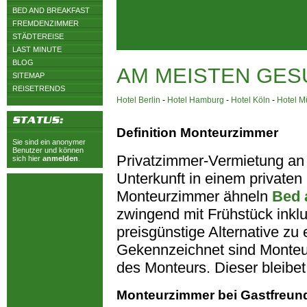
BED AND BREAKFAST
FREMDENZIMMER
STÄDTEREISE
LAST MINUTE
BLOG
AM MEISTEN GES
SITEMAP
REISETRENDS
Hotel Berlin
-
Hotel Hamburg
-
Hotel Köln
-
Hotel 
Definition Monteurzimmer
Sie sind ein anonymer
Benutzer und können
Privatzimmer-Vermietung an
sich hier
anmelden
.
Unterkunft in einem privaten H
Monteurzimmer ähneln
Bed 
zwingend mit Frühstück inkl
preisgünstige Alternative z
Gekennzeichnet sind Monteu
des Monteurs. Dieser bleibet
Monteurzimmer bei Gastfreun