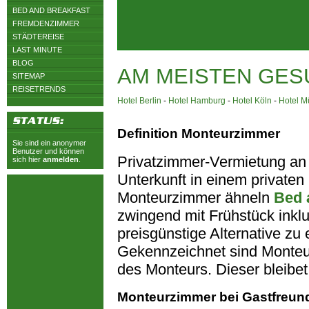
BED AND BREAKFAST
FREMDENZIMMER
STÄDTEREISE
LAST MINUTE
BLOG
AM MEISTEN GES
SITEMAP
REISETRENDS
Hotel Berlin
-
Hotel Hamburg
-
Hotel Köln
-
Hotel 
Definition Monteurzimmer
Sie sind ein anonymer
Benutzer und können
Privatzimmer-Vermietung an
sich hier
anmelden
.
Unterkunft in einem privaten H
Monteurzimmer ähneln
Bed 
zwingend mit Frühstück inkl
preisgünstige Alternative z
Gekennzeichnet sind Monteu
des Monteurs. Dieser bleibet
Monteurzimmer bei Gastfreun