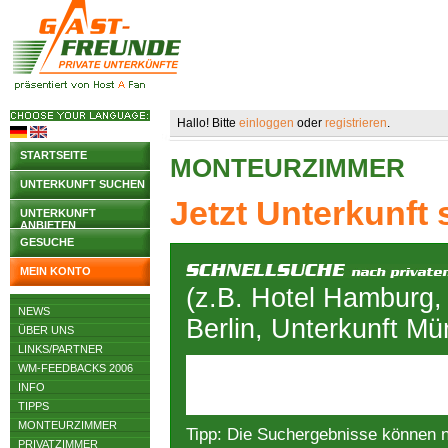
Hallo! Bitte
einloggen
oder
registrieren
.
STARTSEITE
MONTEURZIMMER
UNTERKUNFT SUCHEN
Jetzt Unterkunft
UNTERKUNFT
ANBIETEN
GESUCHE
MEIN KONTO
(z.B. Hotel Hamburg,
NEWS
Berlin, Unterkunft M
ÜBER UNS
LINKS/PARTNER
WM-FEEDBACKS 2006
INFO
TIPPS
MONTEURZIMMER
Tipp: Die Suchergebnisse können 
PRIVATZIMMER