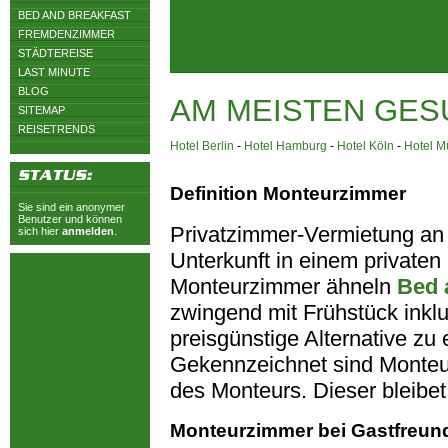
BED AND BREAKFAST
FREMDENZIMMER
STÄDTEREISE
LAST MINUTE
BLOG
AM MEISTEN GES
SITEMAP
REISETRENDS
Hotel Berlin
-
Hotel Hamburg
-
Hotel Köln
-
Hotel 
Definition Monteurzimmer
Sie sind ein anonymer
Benutzer und können
Privatzimmer-Vermietung an
sich hier
anmelden
.
Unterkunft in einem privaten H
Monteurzimmer ähneln
Bed 
zwingend mit Frühstück inkl
preisgünstige Alternative z
Gekennzeichnet sind Monteu
des Monteurs. Dieser bleibet
Monteurzimmer bei Gastfreun