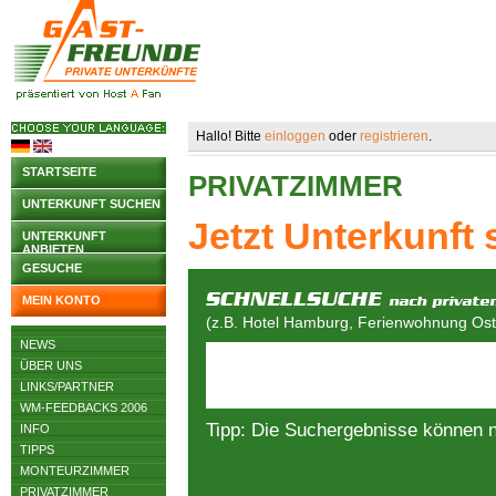
Hallo! Bitte
einloggen
oder
registrieren
.
STARTSEITE
PRIVATZIMMER
UNTERKUNFT SUCHEN
Jetzt Unterkunft
UNTERKUNFT
ANBIETEN
GESUCHE
MEIN KONTO
(z.B. Hotel Hamburg, Ferienwohnung Osts
NEWS
ÜBER UNS
LINKS/PARTNER
WM-FEEDBACKS 2006
Tipp: Die Suchergebnisse können 
INFO
TIPPS
MONTEURZIMMER
PRIVATZIMMER