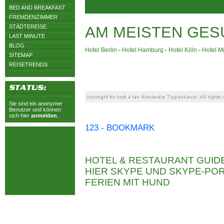
BED AND BREAKFAST
FREMDENZIMMER
STÄDTEREISE
AM MEISTEN GES
LAST MINUTE
BLOG
Hotel Berlin
-
Hotel Hamburg
-
Hotel Köln
-
Hotel 
SITEMAP
REISETRENDS
Sie sind ein anonymer
Benutzer und können
sich hier
anmelden
.
123 - BOOKMARK
HOTEL & RESTAURANT GUID
HIER SKYPE UND SKYPE-P
FERIEN MIT HUND