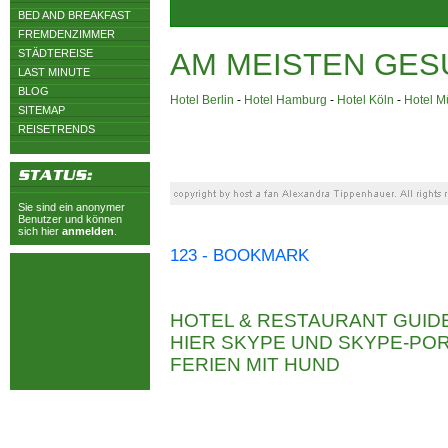
BED AND BREAKFAST
FREMDENZIMMER
STÄDTEREISE
AM MEISTEN GES
LAST MINUTE
BLOG
Hotel Berlin
-
Hotel Hamburg
-
Hotel Köln
-
Hotel 
SITEMAP
REISETRENDS
Sie sind ein anonymer
Benutzer und können
sich hier
anmelden
.
123 - BOOKMARK
HOTEL & RESTAURANT GUID
HIER SKYPE UND SKYPE-P
FERIEN MIT HUND