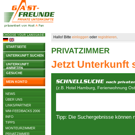
Hallo! Bitte
einloggen
oder
registrieren
.
STARTSEITE
PRIVATZIMMER
UNTERKUNFT SUCHEN
Jetzt Unterkunft
UNTERKUNFT
ANBIETEN
GESUCHE
MEIN KONTO
(z.B. Hotel Hamburg, Ferienwohnung Osts
NEWS
ÜBER UNS
LINKS/PARTNER
WM-FEEDBACKS 2006
Tipp: Die Suchergebnisse können 
INFO
TIPPS
MONTEURZIMMER
PRIVATZIMMER