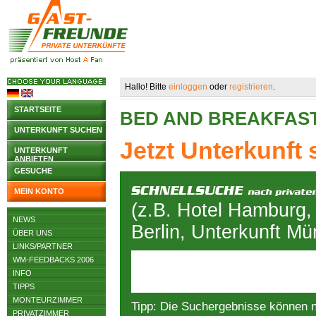
Hallo! Bitte
einloggen
oder
registrieren
.
STARTSEITE
BED AND BREAKFAS
UNTERKUNFT SUCHEN
Jetzt Unterkunft
UNTERKUNFT
ANBIETEN
GESUCHE
MEIN KONTO
(z.B. Hotel Hamburg,
NEWS
Berlin, Unterkunft M
ÜBER UNS
LINKS/PARTNER
WM-FEEDBACKS 2006
INFO
TIPPS
MONTEURZIMMER
Tipp: Die Suchergebnisse können 
PRIVATZIMMER