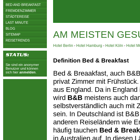
BED AND BREAKFAST
FREMDENZIMMER
STÄDTEREISE
LAST MINUTE
BLOG
AM MEISTEN GES
SITEMAP
REISETRENDS
Hotel Berlin
-
Hotel Hamburg
-
Hotel Köln
-
Hotel 
Definition Bed & Breakfast
Sie sind ein anonymer
Benutzer und können
Bed & Breaakfast, auch B&B 
sich hier
anmelden
.
privat Zimmer mit Frühstück.
aus England. Da in England 
wird
B&B
meistens auch dam
selbstverständlich auch mit
sein. In Deutschland ist B&B 
anderen Reiseländern wie E
häufig tauchen
Bed & Break
in Australien auf. In diesen 