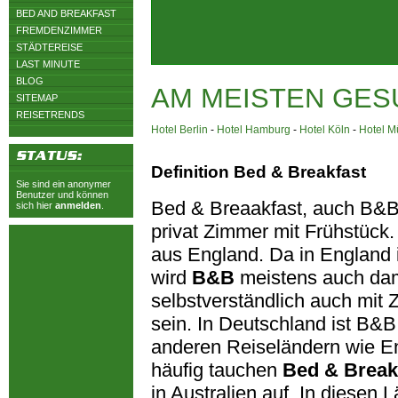
BED AND BREAKFAST
FREMDENZIMMER
STÄDTEREISE
LAST MINUTE
BLOG
AM MEISTEN GES
SITEMAP
REISETRENDS
Hotel Berlin
-
Hotel Hamburg
-
Hotel Köln
-
Hotel 
Definition Bed & Breakfast
Sie sind ein anonymer
Benutzer und können
Bed & Breaakfast, auch B&B 
sich hier
anmelden
.
privat Zimmer mit Frühstück.
aus England. Da in England 
wird
B&B
meistens auch dam
selbstverständlich auch mit
sein. In Deutschland ist B&B 
anderen Reiseländern wie E
häufig tauchen
Bed & Break
in Australien auf. In diesen 