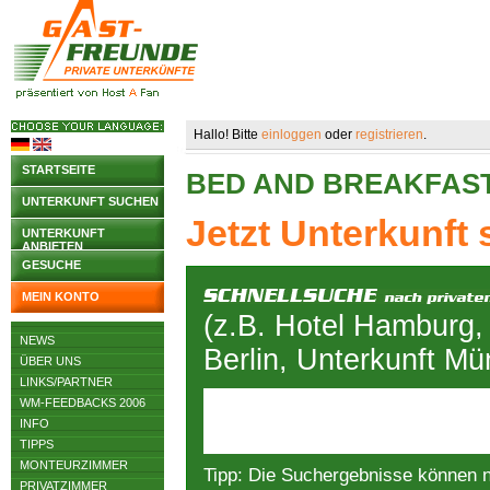
Hallo! Bitte
einloggen
oder
registrieren
.
STARTSEITE
BED AND BREAKFAS
UNTERKUNFT SUCHEN
Jetzt Unterkunft
UNTERKUNFT
ANBIETEN
GESUCHE
MEIN KONTO
(z.B. Hotel Hamburg,
NEWS
Berlin, Unterkunft M
ÜBER UNS
LINKS/PARTNER
WM-FEEDBACKS 2006
INFO
TIPPS
MONTEURZIMMER
Tipp: Die Suchergebnisse können 
PRIVATZIMMER