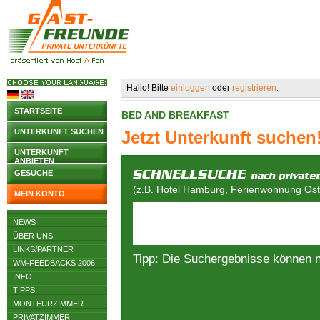
Hallo! Bitte
einloggen
oder
registrieren
.
STARTSEITE
BED AND BREAKFAST
UNTERKUNFT SUCHEN
Jetzt Unterkunft suchen
UNTERKUNFT
ANBIETEN
GESUCHE
(z.B. Hotel Hamburg, Ferienwohnung Osts
MEIN KONTO
NEWS
ÜBER UNS
LINKS/PARTNER
Tipp: Die Suchergebnisse können 
WM-FEEDBACKS 2006
INFO
TIPPS
MONTEURZIMMER
PRIVATZIMMER