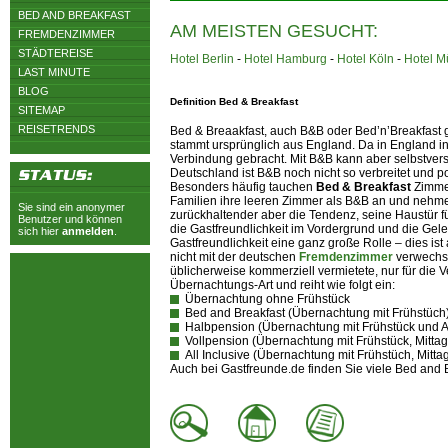
BED AND BREAKFAST
AM MEISTEN GESUCHT:
FREMDENZIMMER
STÄDTEREISE
Hotel Berlin
-
Hotel Hamburg
-
Hotel Köln
-
Hotel 
LAST MINUTE
BLOG
Definition Bed & Breakfast
SITEMAP
REISETRENDS
Bed & Breaakfast, auch B&B oder Bed’n’Breakfast ge
stammt ursprünglich aus England. Da in England i
Verbindung gebracht. Mit B&B kann aber selbstvers
Deutschland ist B&B noch nicht so verbreitet und 
Besonders häufig tauchen
Bed & Breakfast
Zimmer
Familien ihre leeren Zimmer als B&B an und nehmen
Sie sind ein anonymer
zurückhaltender aber die Tendenz, seine Haustür 
Benutzer und können
die Gastfreundlichkeit im Vordergrund und die Gel
sich hier
anmelden
.
Gastfreundlichkeit eine ganz große Rolle – dies i
nicht mit der deutschen
Fremdenzimmer
verwechse
üblicherweise kommerziell vermietete, nur für die
Übernachtungs-Art und reiht wie folgt ein:
Übernachtung ohne Frühstück
Bed and Breakfast (Übernachtung mit Frühstüch
Halbpension (Übernachtung mit Frühstück und
Vollpension (Übernachtung mit Frühstück, Mitt
All Inclusive (Übernachtung mit Frühstüch, Mit
Auch bei Gastfreunde.de finden Sie viele Bed and