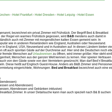
München
-
Hotel Frankfurt
-
Hotel Dresden
-
Hotel Leipzig
-
Hotel Essen
nannt, bezeichnet ein privat Zimmer mit Frühstück. Der Begriff Bed & Breakfast
n der Regel ein warmes Frühstück gegessen, wird
B&B
meistens auch damit in
tändlich auch mit Zimmer mit morgendlichen kalten Essen gemeint sein. In
populär wie in anderen Reiseländern wie England, Australien oder Neuseeland.
 in England, USA, Neuseeland und in Australien auf. In diesen Ländern bieten vie
 oft auch spontan Gäste auf der Durchreise auf. Hier sind die Deutschen noch et
für fremde Menschen auf
Urlaubsreisen
zu öffnen, wird immer größer. Hier steht ein
egenheit, Menschen aus der ganzen Welt kennen zu lernen. Hier spielen Vertrauen
st auch von den Gäste sowie von den Vermietern gewünscht. Man darf Bed’n’Breakfa
ln. Diese heißt auf Englisch Guest-House. Anders als B&B Zimmer sind Pensione
 Vermietung eingerichtete, Wohnungen.
Bed and Breakfast
bezeichnet auch eine e
)
 Abendessen)
agessen und Abendessen)
tagessen, Abendessen und Getränken inklusive)
 Breakfast Zimmer. In unser Detailsuche kann man auch speziell nach B& B suchen