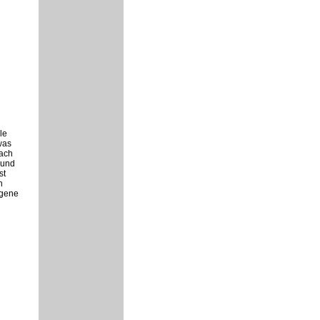
le
was
fach
 und
st
n
igene