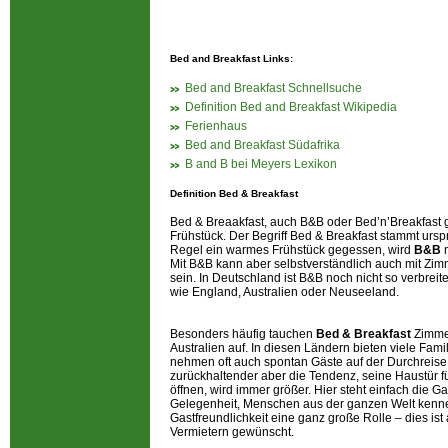
Bed and Breakfast Links:
Bed and Breakfast Schnellsuche
Definition Bed and Breakfast Wikipedia
Ferienhaus
Bed and Breakfast Südafrika
B and B bei Meyers Lexikon
Definition Bed & Breakfast
Bed & Breaakfast, auch B&B oder Bed’n’Breakfast g
Frühstück. Der Begriff Bed & Breakfast stammt ursp
Regel ein warmes Frühstück gegessen, wird
B&B
Mit B&B kann aber selbstverständlich auch mit Zi
sein. In Deutschland ist B&B noch nicht so verbrei
wie England, Australien oder Neuseeland.
Besonders häufig tauchen
Bed & Breakfast
Zimme
Australien auf. In diesen Ländern bieten viele Fam
nehmen oft auch spontan Gäste auf der Durchreise 
zurückhaltender aber die Tendenz, seine Haustür 
öffnen, wird immer größer. Hier steht einfach die G
Gelegenheit, Menschen aus der ganzen Welt kennen
Gastfreundlichkeit eine ganz große Rolle – dies is
Vermietern gewünscht.