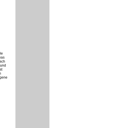
le
was
fach
 und
st
n
igene