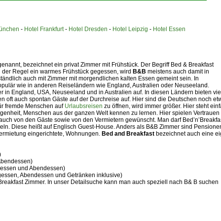
München
-
Hotel Frankfurt
-
Hotel Dresden
-
Hotel Leipzig
-
Hotel Essen
nannt, bezeichnet ein privat Zimmer mit Frühstück. Der Begriff Bed & Breakfast
n der Regel ein warmes Frühstück gegessen, wird
B&B
meistens auch damit in
tändlich auch mit Zimmer mit morgendlichen kalten Essen gemeint sein. In
populär wie in anderen Reiseländern wie England, Australien oder Neuseeland.
 in England, USA, Neuseeland und in Australien auf. In diesen Ländern bieten vie
 oft auch spontan Gäste auf der Durchreise auf. Hier sind die Deutschen noch et
für fremde Menschen auf
Urlaubsreisen
zu öffnen, wird immer größer. Hier steht ein
egenheit, Menschen aus der ganzen Welt kennen zu lernen. Hier spielen Vertrauen
st auch von den Gäste sowie von den Vermietern gewünscht. Man darf Bed’n’Breakfa
ln. Diese heißt auf Englisch Guest-House. Anders als B&B Zimmer sind Pensione
 Vermietung eingerichtete, Wohnungen.
Bed and Breakfast
bezeichnet auch eine e
)
 Abendessen)
agessen und Abendessen)
tagessen, Abendessen und Getränken inklusive)
 Breakfast Zimmer. In unser Detailsuche kann man auch speziell nach B& B suchen