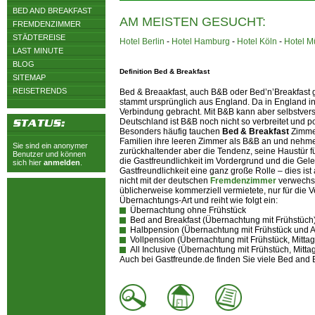
BED AND BREAKFAST
AM MEISTEN GESUCHT:
FREMDENZIMMER
STÄDTEREISE
Hotel Berlin
-
Hotel Hamburg
-
Hotel Köln
-
Hotel 
LAST MINUTE
BLOG
Definition Bed & Breakfast
SITEMAP
REISETRENDS
Bed & Breaakfast, auch B&B oder Bed’n’Breakfast ge
stammt ursprünglich aus England. Da in England i
Verbindung gebracht. Mit B&B kann aber selbstvers
Deutschland ist B&B noch nicht so verbreitet und 
Besonders häufig tauchen
Bed & Breakfast
Zimmer
Familien ihre leeren Zimmer als B&B an und nehmen
Sie sind ein anonymer
zurückhaltender aber die Tendenz, seine Haustür 
Benutzer und können
die Gastfreundlichkeit im Vordergrund und die Gel
sich hier
anmelden
.
Gastfreundlichkeit eine ganz große Rolle – dies i
nicht mit der deutschen
Fremdenzimmer
verwechse
üblicherweise kommerziell vermietete, nur für die
Übernachtungs-Art und reiht wie folgt ein:
Übernachtung ohne Frühstück
Bed and Breakfast (Übernachtung mit Frühstüch
Halbpension (Übernachtung mit Frühstück und
Vollpension (Übernachtung mit Frühstück, Mitt
All Inclusive (Übernachtung mit Frühstüch, Mit
Auch bei Gastfreunde.de finden Sie viele Bed and