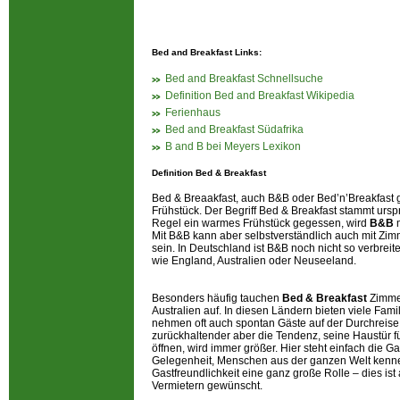
Bed and Breakfast Links:
Bed and Breakfast Schnellsuche
Definition Bed and Breakfast Wikipedia
Ferienhaus
Bed and Breakfast Südafrika
B and B bei Meyers Lexikon
Definition Bed & Breakfast
Bed & Breaakfast, auch B&B oder Bed’n’Breakfast g
Frühstück. Der Begriff Bed & Breakfast stammt ursp
Regel ein warmes Frühstück gegessen, wird
B&B
Mit B&B kann aber selbstverständlich auch mit Zi
sein. In Deutschland ist B&B noch nicht so verbrei
wie England, Australien oder Neuseeland.
Besonders häufig tauchen
Bed & Breakfast
Zimme
Australien auf. In diesen Ländern bieten viele Fam
nehmen oft auch spontan Gäste auf der Durchreise 
zurückhaltender aber die Tendenz, seine Haustür 
öffnen, wird immer größer. Hier steht einfach die G
Gelegenheit, Menschen aus der ganzen Welt kennen
Gastfreundlichkeit eine ganz große Rolle – dies is
Vermietern gewünscht.