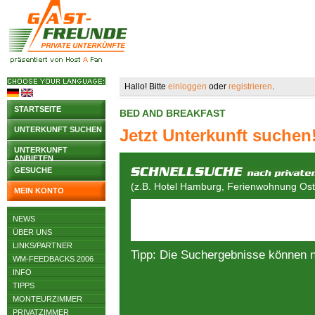
Hallo! Bitte
einloggen
oder
registrieren
.
STARTSEITE
BED AND BREAKFAST
UNTERKUNFT SUCHEN
Jetzt Unterkunft suchen
UNTERKUNFT
ANBIETEN
GESUCHE
(z.B. Hotel Hamburg, Ferienwohnung Osts
MEIN KONTO
NEWS
ÜBER UNS
LINKS/PARTNER
Tipp: Die Suchergebnisse können 
WM-FEEDBACKS 2006
INFO
TIPPS
MONTEURZIMMER
PRIVATZIMMER