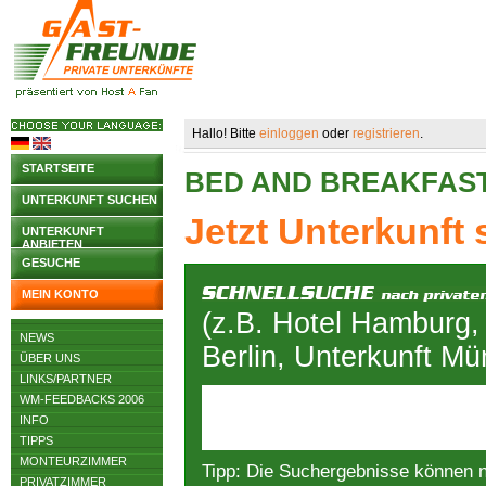
Hallo! Bitte
einloggen
oder
registrieren
.
STARTSEITE
BED AND BREAKFAS
UNTERKUNFT SUCHEN
Jetzt Unterkunft
UNTERKUNFT
ANBIETEN
GESUCHE
MEIN KONTO
(z.B. Hotel Hamburg,
NEWS
Berlin, Unterkunft M
ÜBER UNS
LINKS/PARTNER
WM-FEEDBACKS 2006
INFO
TIPPS
MONTEURZIMMER
Tipp: Die Suchergebnisse können 
PRIVATZIMMER