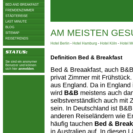
BED AND BREAKFAST
FREMDENZIMMER
STÄDTEREISE
LAST MINUTE
BLOG
AM MEISTEN GES
SITEMAP
REISETRENDS
Hotel Berlin
-
Hotel Hamburg
-
Hotel Köln
-
Hotel 
Definition Bed & Breakfast
Sie sind ein anonymer
Benutzer und können
Bed & Breaakfast, auch B&B 
sich hier
anmelden
.
privat Zimmer mit Frühstück.
aus England. Da in England 
wird
B&B
meistens auch dam
selbstverständlich auch mit
sein. In Deutschland ist B&B 
anderen Reiseländern wie E
häufig tauchen
Bed & Break
in Australien auf. In diesen 