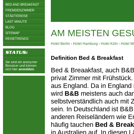
BED AND BREAKFAST
FREMDENZIMMER
STÄDTEREISE
LAST MINUTE
BLOG
AM MEISTEN GES
SITEMAP
REISETRENDS
Hotel Berlin
-
Hotel Hamburg
-
Hotel Köln
-
Hotel 
Definition Bed & Breakfast
Sie sind ein anonymer
Benutzer und können
Bed & Breaakfast, auch B&B 
sich hier
anmelden
.
privat Zimmer mit Frühstück.
aus England. Da in England 
wird
B&B
meistens auch dam
selbstverständlich auch mit
sein. In Deutschland ist B&B 
anderen Reiseländern wie E
häufig tauchen
Bed & Break
in Australien auf. In diesen 