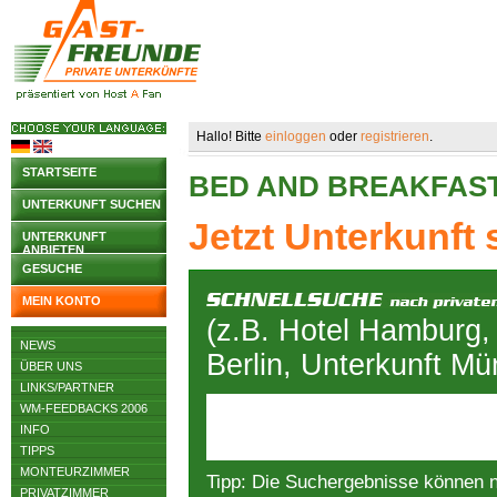
Hallo! Bitte
einloggen
oder
registrieren
.
STARTSEITE
BED AND BREAKFAS
UNTERKUNFT SUCHEN
Jetzt Unterkunft
UNTERKUNFT
ANBIETEN
GESUCHE
MEIN KONTO
(z.B. Hotel Hamburg,
NEWS
Berlin, Unterkunft M
ÜBER UNS
LINKS/PARTNER
WM-FEEDBACKS 2006
INFO
TIPPS
MONTEURZIMMER
Tipp: Die Suchergebnisse können 
PRIVATZIMMER