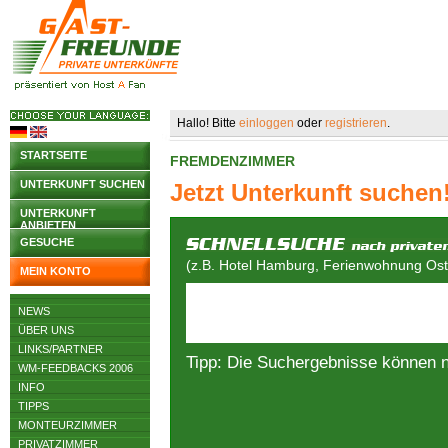
Hallo! Bitte
einloggen
oder
registrieren
.
STARTSEITE
FREMDENZIMMER
UNTERKUNFT SUCHEN
Jetzt Unterkunft suchen
UNTERKUNFT
ANBIETEN
GESUCHE
(z.B. Hotel Hamburg, Ferienwohnung Osts
MEIN KONTO
NEWS
ÜBER UNS
LINKS/PARTNER
Tipp: Die Suchergebnisse können 
WM-FEEDBACKS 2006
INFO
TIPPS
MONTEURZIMMER
PRIVATZIMMER