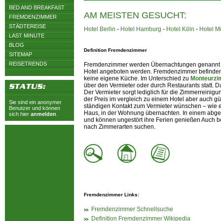
BED AND BREAKFAST
AM MEISTEN GESUCHT:
FREMDENZIMMER
STÄDTEREISE
Hotel Berlin
-
Hotel Hamburg
-
Hotel Köln
-
Hotel 
LAST MINUTE
BLOG
Definition Fremdenzimmer
SITEMAP
REISETRENDS
Fremdenzimmer werden Übernachtungen genannt di
Hotel angeboten werden. Fremdenzimmer befinden si
keine eigene Küche. Im Unterschied zu
Monteurz
über den Vermieter oder durch Restaurants statt. 
Der Vermieter sorgt lediglich für die Zimmerreinigu
der Preis im vergleich zu einem Hotel aber auch gü
Sie sind ein anonymer
ständigen Kontakt zum Vermieter wünschen – wie e
Benutzer und können
Haus, in der Wohnung übernachten. In einem abge
sich hier
anmelden
.
und können ungestört ihre Ferien genießen Auch be
nach Zimmerarten suchen.
Fremdenzimmer Links:
Fremdenzimmer Schnellsuche
Definition Fremdenzimmer Wikipedia