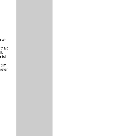
n wie
thalt
t.
 ist
t im
ieter