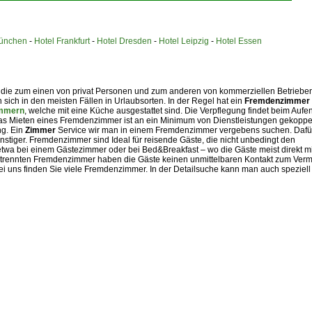
München
-
Hotel Frankfurt
-
Hotel Dresden
-
Hotel Leipzig
-
Hotel Essen
e zum einen von privat Personen und zum anderen von kommerziellen Betriebe
ch in den meisten Fällen in Urlaubsorten. In der Regel hat ein
Fremdenzimmer
immern
, welche mit eine Küche ausgestattet sind. Die Verpflegung findet beim Aufen
Das Mieten eines Fremdenzimmer ist an ein Minimum von Dienstleistungen gekoppel
ng. Ein
Zimmer
Service wir man in einem Fremdenzimmer vergebens suchen. Dafür
nstiger. Fremdenzimmer sind Ideal für reisende Gäste, die nicht unbedingt den
twa bei einem Gästezimmer oder bei Bed&Breakfast – wo die Gäste meist direkt mi
trennten Fremdenzimmer haben die Gäste keinen unmittelbaren Kontakt zum Verm
i uns finden Sie viele Fremdenzimmer. In der Detailsuche kann man auch speziell