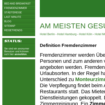
BED AND BREAKFAST
FREMDENZIMMER
STÄDTEREISE
LAST MINUTE
BLOG
AM MEISTEN GES
SITEMAP
REISETRENDS
Hotel Berlin
-
Hotel Hamburg
-
Hotel Köln
-
Hotel 
Definition Fremdenzimmer
Sie sind ein anonymer
Benutzer und können
Fremdenzimmer werden Übern
sich hier
anmelden
.
Personen und zum anderen v
angeboten werden. Fremdenzi
Urlaubsorten. In der Regel h
Unterschied zu
Monteurzim
Die Verpflegung findet beim 
Restaurants statt. Das Miet
Dienstleistungen gekoppelt. D
Zimmerreinigung. Ein
Zimm