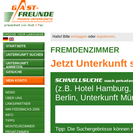
Hallo! Bitte
einloggen
oder
registrieren
.
STARTSEITE
FREMDENZIMMER
UNTERKUNFT SUCHEN
Jetzt Unterkunft
UNTERKUNFT
ANBIETEN
GESUCHE
MEIN KONTO
(z.B. Hotel Hamburg,
NEWS
Berlin, Unterkunft M
ÜBER UNS
LINKS/PARTNER
WM-FEEDBACKS 2006
INFO
TIPPS
MONTEURZIMMER
Tipp: Die Suchergebnisse können 
PRIVATZIMMER