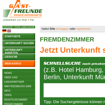
Hallo! Bitte
einloggen
oder
registrieren
.
STARTSEITE
FREMDENZIMMER
UNTERKUNFT SUCHEN
Jetzt Unterkunft
UNTERKUNFT
ANBIETEN
GESUCHE
MEIN KONTO
(z.B. Hotel Hamburg,
NEWS
Berlin, Unterkunft M
ÜBER UNS
LINKS/PARTNER
WM-FEEDBACKS 2006
INFO
TIPPS
MONTEURZIMMER
Tipp: Die Suchergebnisse können 
PRIVATZIMMER