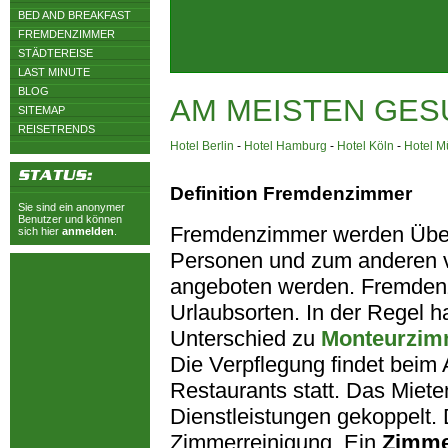
BED AND BREAKFAST
FREMDENZIMMER
STÄDTEREISE
LAST MINUTE
BLOG
AM MEISTEN GES
SITEMAP
REISETRENDS
Hotel Berlin
-
Hotel Hamburg
-
Hotel Köln
-
Hotel 
Definition Fremdenzimmer
Sie sind ein anonymer
Benutzer und können
Fremdenzimmer werden Übern
sich hier
anmelden
.
Personen und zum anderen v
angeboten werden. Fremdenzi
Urlaubsorten. In der Regel h
Unterschied zu
Monteurzim
Die Verpflegung findet beim 
Restaurants statt. Das Miet
Dienstleistungen gekoppelt. D
Zimmerreinigung. Ein
Zimm