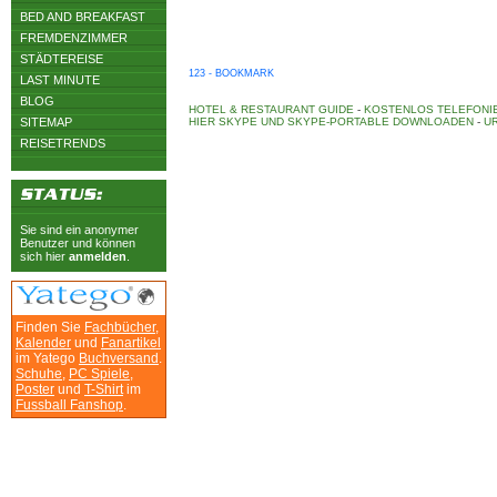
BED AND BREAKFAST
FREMDENZIMMER
STÄDTEREISE
123 - BOOKMARK
LAST MINUTE
BLOG
HOTEL & RESTAURANT GUIDE
-
KOSTENLOS TELEFONIE
SITEMAP
HIER SKYPE UND SKYPE-PORTABLE DOWNLOADEN
-
UR
REISETRENDS
Sie sind ein anonymer
Benutzer und können
sich hier
anmelden
.
Finden Sie
Fachbücher
,
Kalender
und
Fanartikel
im Yatego
Buchversand
.
Schuhe
,
PC Spiele
,
Poster
und
T-Shirt
im
Fussball Fanshop
.