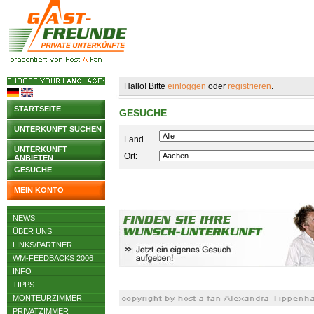
Hallo! Bitte
einloggen
oder
registrieren
.
STARTSEITE
GESUCHE
UNTERKUNFT SUCHEN
Land
UNTERKUNFT
Ort:
ANBIETEN
GESUCHE
MEIN KONTO
NEWS
ÜBER UNS
LINKS/PARTNER
WM-FEEDBACKS 2006
INFO
TIPPS
MONTEURZIMMER
PRIVATZIMMER