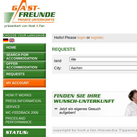
Hello! Please
login
or
register
.
HOME
REQUESTS
SEARCH FOR
ACCOMMODATION
land
OFFER
ACCOMMODATION
City:
REQUESTS
MY ACCOUNT
HOW IT WORKS
PRESS INFORMATION
SERVICE
WC-FEEDBACK 2006
PRICES AND
PERFORMANCE