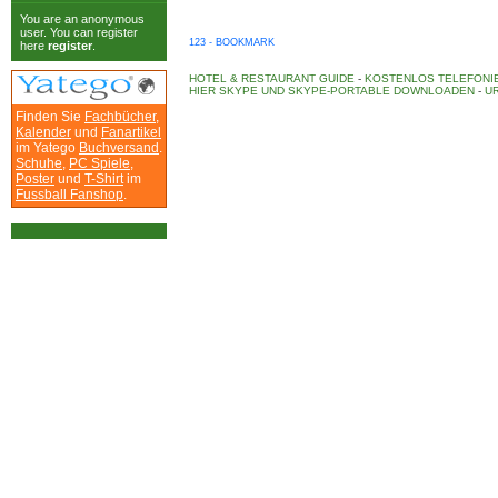
You are an anonymous
user. You can register
123 - BOOKMARK
here
register
.
HOTEL & RESTAURANT GUIDE
-
KOSTENLOS TELEFONIE
HIER SKYPE UND SKYPE-PORTABLE DOWNLOADEN
-
UR
Finden Sie
Fachbücher
,
Kalender
und
Fanartikel
im Yatego
Buchversand
.
Schuhe
,
PC Spiele
,
Poster
und
T-Shirt
im
Fussball Fanshop
.