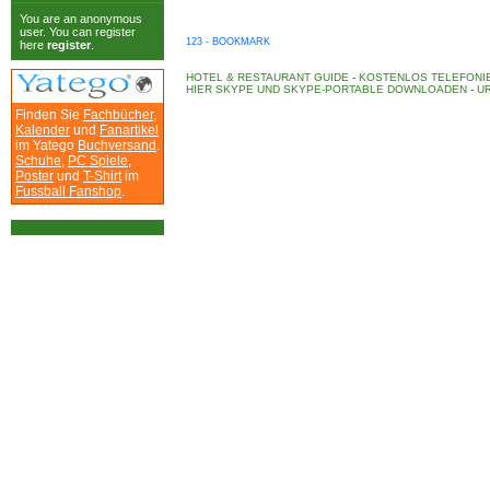
You are an anonymous
user. You can register
123 - BOOKMARK
here
register
.
HOTEL & RESTAURANT GUIDE
-
KOSTENLOS TELEFONIE
HIER SKYPE UND SKYPE-PORTABLE DOWNLOADEN
-
UR
Finden Sie
Fachbücher
,
Kalender
und
Fanartikel
im Yatego
Buchversand
.
Schuhe
,
PC Spiele
,
Poster
und
T-Shirt
im
Fussball Fanshop
.