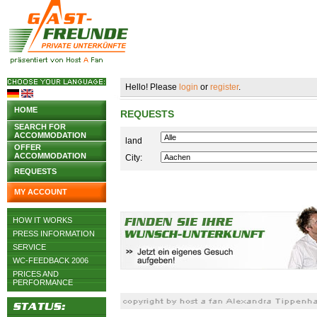
Hello! Please
login
or
register
.
HOME
REQUESTS
SEARCH FOR
ACCOMMODATION
land
OFFER
ACCOMMODATION
City:
REQUESTS
MY ACCOUNT
HOW IT WORKS
PRESS INFORMATION
SERVICE
WC-FEEDBACK 2006
PRICES AND
PERFORMANCE