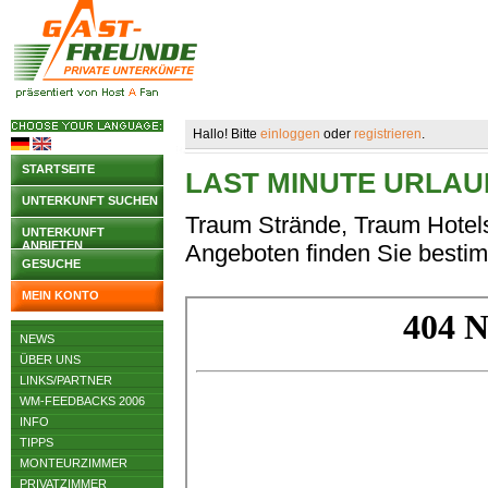
Hallo! Bitte
einloggen
oder
registrieren
.
STARTSEITE
LAST MINUTE URLAU
UNTERKUNFT SUCHEN
Traum Strände, Traum Hotels
UNTERKUNFT
ANBIETEN
Angeboten finden Sie bestimm
GESUCHE
MEIN KONTO
NEWS
ÜBER UNS
LINKS/PARTNER
WM-FEEDBACKS 2006
INFO
TIPPS
MONTEURZIMMER
PRIVATZIMMER