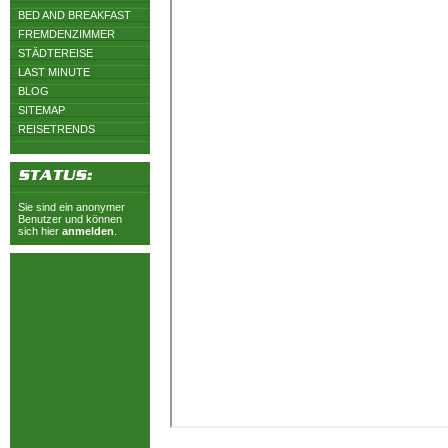
BED AND BREAKFAST
FREMDENZIMMER
STÄDTEREISE
LAST MINUTE
BLOG
SITEMAP
REISETRENDS
Sie sind ein anonymer
Benutzer und können
sich hier
anmelden
.