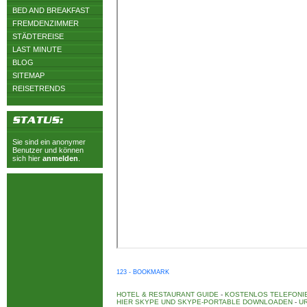
BED AND BREAKFAST
FREMDENZIMMER
STÄDTEREISE
LAST MINUTE
BLOG
SITEMAP
REISETRENDS
Sie sind ein anonymer
Benutzer und können
sich hier
anmelden
.
123 - BOOKMARK
HOTEL & RESTAURANT GUIDE
-
KOSTENLOS TELEFONIE
HIER SKYPE UND SKYPE-PORTABLE DOWNLOADEN
-
UR