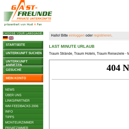
Hallo! Bitte
einloggen
oder
registrieren
.
STARTSEITE
LAST MINUTE URLAUB
UNTERKUNFT SUCHEN
Traum Strände, Traum Hotels, Traum Reiseziele - Mi
UNTERKUNFT
ANBIETEN
GESUCHE
MEIN KONTO
NEWS
ÜBER UNS
LINKS/PARTNER
WM-FEEDBACKS 2006
INFO
TIPPS
MONTEURZIMMER
PRIVATZIMMER