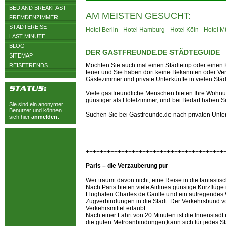
BED AND BREAKFAST
AM MEISTEN GESUCHT:
FREMDENZIMMER
STÄDTEREISE
Hotel Berlin
-
Hotel Hamburg
-
Hotel Köln
-
Hotel 
LAST MINUTE
BLOG
DER GASTFREUNDE.DE STÄDTEGUIDE
SITEMAP
Möchten Sie auch mal einen Städtetrip oder einen 
REISETRENDS
teuer und Sie haben dort keine Bekannten oder Ver
Gästezimmer und private Unterkünfte in vielen Stä
Viele gastfreundliche Menschen bieten Ihre Wohnun
günstiger als Hotelzimmer, und bei Bedarf haben S
Sie sind ein anonymer
Benutzer und können
Suchen Sie bei Gastfreunde.de nach privaten Unt
sich hier
anmelden
.
+++++++++++++++++++++++++++++++++++++++
Paris – die Verzauberung pur
Wer träumt davon nicht, eine Reise in die fantasti
Nach Paris bieten viele Airlines günstige Kurzflüge
Flughafen Charles de Gaulle und ein aufregende
Zugverbindungen in die Stadt. Der Verkehrsbund von
Verkehrsmittel erlaubt.
Nach einer Fahrt von 20 Minuten ist die Innenstadt 
die guten Metroanbindungen,kann sich für jedes St