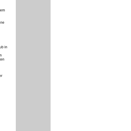
dem
ine
ub in
en
ten
er