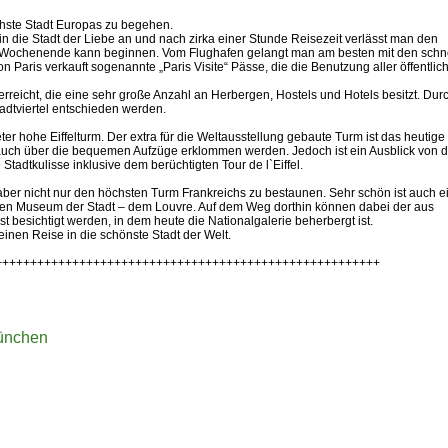
schste Stadt Europas zu begehen.
 in die Stadt der Liebe an und nach zirka einer Stunde Reisezeit verlässt man den
s Wochenende kann beginnen. Vom Flughafen gelangt man am besten mit den schn
 Paris verkauft sogenannte „Paris Visite“ Pässe, die die Benutzung aller öffentlic
erreicht, die eine sehr große Anzahl an Herbergen, Hostels und Hotels besitzt. Dur
adtviertel entschieden werden.
eter hohe Eiffelturm. Der extra für die Weltausstellung gebaute Turm ist das heutige
auch über die bequemen Aufzüge erklommen werden. Jedoch ist ein Ausblick von 
tadtkulisse inklusive dem berüchtigten Tour de l`Eiffel.
aber nicht nur den höchsten Turm Frankreichs zu bestaunen. Sehr schön ist auch e
en Museum der Stadt – dem Louvre. Auf dem Weg dorthin können dabei der aus
 besichtigt werden, in dem heute die Nationalgalerie beherbergt ist.
nen Reise in die schönste Stadt der Welt.
+++++++++++++++++++++++++++++++++++++++++++++++++++++++
ünchen