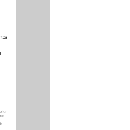
ft zu
d
ellen
hen
ch