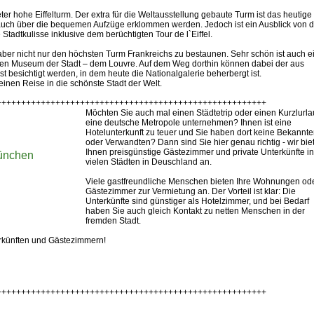
eter hohe Eiffelturm. Der extra für die Weltausstellung gebaute Turm ist das heutige
auch über die bequemen Aufzüge erklommen werden. Jedoch ist ein Ausblick von 
tadtkulisse inklusive dem berüchtigten Tour de l`Eiffel.
aber nicht nur den höchsten Turm Frankreichs zu bestaunen. Sehr schön ist auch e
en Museum der Stadt – dem Louvre. Auf dem Weg dorthin können dabei der aus
 besichtigt werden, in dem heute die Nationalgalerie beherbergt ist.
nen Reise in die schönste Stadt der Welt.
+++++++++++++++++++++++++++++++++++++++++++++++++++++++
Möchten Sie auch mal einen Städtetrip oder einen Kurzlurla
eine deutsche Metropole unternehmen? Ihnen ist eine
Hotelunterkunft zu teuer und Sie haben dort keine Bekannt
oder Verwandten? Dann sind Sie hier genau richtig - wir bie
Ihnen preisgünstige Gästezimmer und private Unterkünfte in
ünchen
vielen Städten in Deuschland an.
Viele gastfreundliche Menschen bieten Ihre Wohnungen od
Gästezimmer zur Vermietung an. Der Vorteil ist klar: Die
Unterkünfte sind günstiger als Hotelzimmer, und bei Bedarf
haben Sie auch gleich Kontakt zu netten Menschen in der
fremden Stadt.
erkünften und Gästezimmern!
+++++++++++++++++++++++++++++++++++++++++++++++++++++++