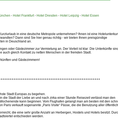
München
-
Hotel Frankfurt
-
Hotel Dresden
-
Hotel Leipzig
-
Hotel Essen
Kurzlurlaub in eine deutsche Metropole unternehmen? Ihnen ist eine Hotelunterkun
wandten? Dann sind Sie hier genau richtig - wir bieten Ihnen preisgünstige
dten in Deuschland an.
gen oder Gästezimmer zur Vermietung an. Der Vorteil ist klar: Die Unterkünfte sin
ie auch gleich Kontakt zu netten Menschen in der fremden Stadt.
erkünften und Gästezimmern!
+++++++++++++++++++++++++++++++++++++++++++++++++++++++
schste Stadt Europas zu begehen.
 in die Stadt der Liebe an und nach zirka einer Stunde Reisezeit verlässt man den
s Wochenende kann beginnen. Vom Flughafen gelangt man am besten mit den schn
 Paris verkauft sogenannte „Paris Visite“ Pässe, die die Benutzung aller öffentlic
erreicht, die eine sehr große Anzahl an Herbergen, Hostels und Hotels besitzt. Dur
adtviertel entschieden werden.