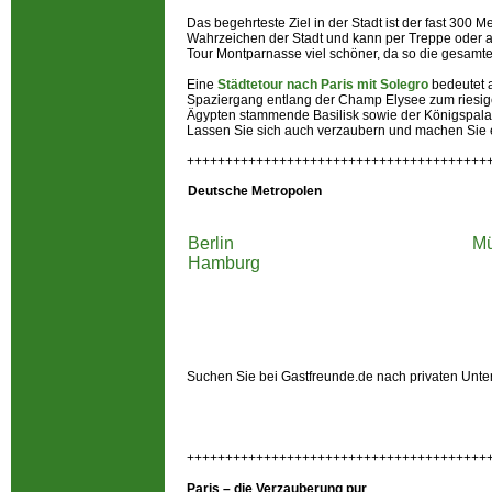
Das begehrteste Ziel in der Stadt ist der fast 300 M
Wahrzeichen der Stadt und kann per Treppe oder 
Tour Montparnasse viel schöner, da so die gesamte S
Eine
Städtetour nach Paris mit Solegro
bedeutet 
Spaziergang entlang der Champ Elysee zum riesig
Ägypten stammende Basilisk sowie der Königspalast
Lassen Sie sich auch verzaubern und machen Sie ei
+++++++++++++++++++++++++++++++++++++++
Deutsche Metropolen
Berlin
M
Hamburg
Suchen Sie bei Gastfreunde.de nach privaten Unt
+++++++++++++++++++++++++++++++++++++++
Paris – die Verzauberung pur