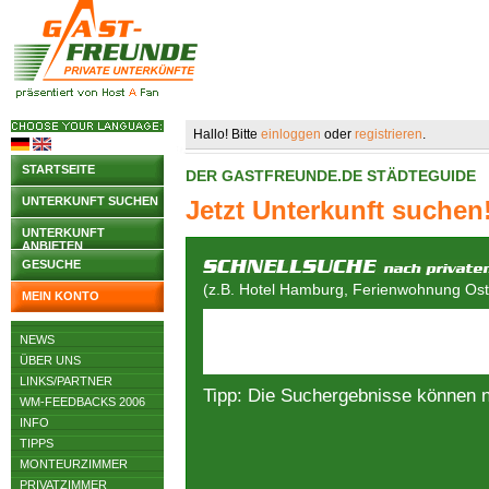
Hallo! Bitte
einloggen
oder
registrieren
.
STARTSEITE
DER GASTFREUNDE.DE STÄDTEGUIDE
UNTERKUNFT SUCHEN
Jetzt Unterkunft suchen
UNTERKUNFT
ANBIETEN
GESUCHE
(z.B. Hotel Hamburg, Ferienwohnung Osts
MEIN KONTO
NEWS
ÜBER UNS
LINKS/PARTNER
Tipp: Die Suchergebnisse können 
WM-FEEDBACKS 2006
INFO
TIPPS
MONTEURZIMMER
PRIVATZIMMER