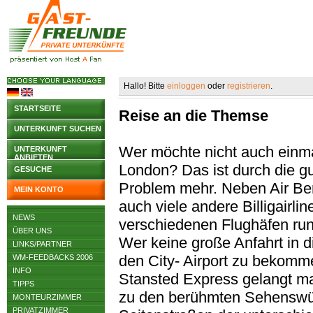
Hallo! Bitte
einloggen
oder
registrieren
.
STARTSEITE
Reise an die Themse
UNTERKUNFT SUCHEN
Wer möchte nicht auch einma
UNTERKUNFT
ANBIETEN
London? Das ist durch die g
GESUCHE
Problem mehr. Neben Air Berl
MEIN KONTO
auch viele andere Billigairlin
NEWS
verschiedenen Flughäfen ru
ÜBER UNS
Wer keine große Anfahrt in d
LINKS/PARTNER
den City- Airport zu bekomme
WM-FEEDBACKS 2006
INFO
Stansted Express gelangt ma
TIPPS
zu den berühmten Sehenswürd
MONTEURZIMMER
PRIVATZIMMER