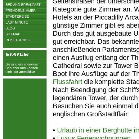
Seitenstraßen der unterschied
BED AND BREAKFAST
Kategorie gute Zimmer an. W
FREMDENZIMMER
Hotels an der Piccadilly Ar
STÄDTEREISE
LAST MINUTE
günstige Zimmer gibt es abe
BLOG
Durch das gut ausgebaute U-
SITEMAP
gut erreichbar. Das bekannt
REISETRENDS
anschließenden Parlamentsg
einen Ausflug entlang der T
Cathedral sowie zur Tower B
Sie sind ein anonymer
Benutzer und können
sich hier
anmelden
.
Boot ihre Ausflüge auf der 
Flussfahrt
die komplette St
Nach Beendigung der Schiffs
legendären Tower, der durch
Besuchen Sie auch einmal d
englischen Großstadtflair.
•
Urlaub in einer Berghütte 
•
Luxus Ferienwohnungen