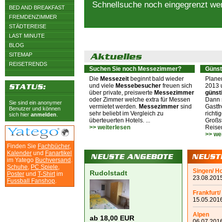
Schnellsuche noch eingegrenzt we
BED AND BREAKFAST
FREMDENZIMMER
STÄDTEREISE
LAST MINUTE
BLOG
SITEMAP
REISETRENDS
Suchen Sie noch Messezimmer?
Günst
Die
Messezeit
beginnt bald wieder
Plane
und viele
Messebesucher
freuen sich
2013 
über private, preiswerte
Messezimmer
günst
oder Zimmer welche extra für Messen
Dann s
Sie sind ein anonymer
vermietet werden.
Messezimmer
sind
Gastfr
Benutzer und können
sehr beliebt im Vergleich zu
richti
sich hier
anmelden
.
überteuerten Hotels. ...
Großst
>> weiterlesen
Reiser
>> we
Finden Sie
Fachbücher
,
Kalender
und
Fanartikel
im Yatego
Buchversand
.
Schuhe
,
PC Spiele
,
Singen/ H
Rudolstadt
Poster
und
T-Shirt
im
23.08.2015
Fussball Fanshop
.
Frankfurt/
15.05.2016
Alpen
ab 18,00 EUR
06.07.2016