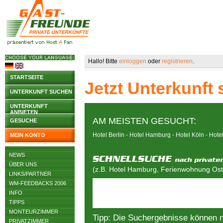
Hallo! Bitte
einloggen
oder
registrieren
.
STARTSEITE
Jetzt Unterkunft
UNTERKUNFT SUCHEN
UNTERKUNFT
ANBIETEN
AM MEISTEN GESUCHT:
GESUCHE
Hotel Berlin
-
Hotel Hamburg
-
Hotel Köln
-
Hote
MEIN KONTO
NEWS
ÜBER UNS
(z.B. Hotel Hamburg, Ferienwohnung Osts
LINKS/PARTNER
WM-FEEDBACKS 2006
INFO
TIPPS
MONTEURZIMMER
Tipp: Die Suchergebnisse können 
PRIVATZIMMER