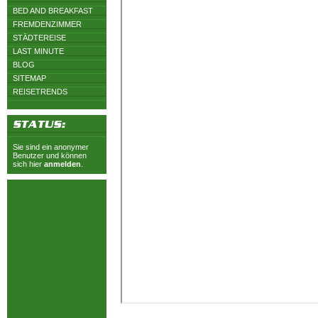
BED AND BREAKFAST
FREMDENZIMMER
STÄDTEREISE
LAST MINUTE
BLOG
SITEMAP
REISETRENDS
Sie sind ein anonymer
Benutzer und können
sich hier
anmelden
.