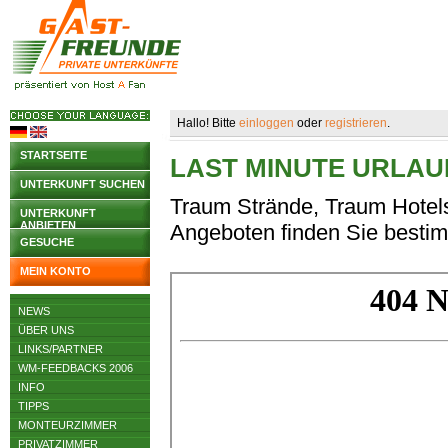
Hallo! Bitte
einloggen
oder
registrieren
.
STARTSEITE
LAST MINUTE URLAU
UNTERKUNFT SUCHEN
Traum Strände, Traum Hotels
UNTERKUNFT
ANBIETEN
Angeboten finden Sie bestimm
GESUCHE
MEIN KONTO
NEWS
ÜBER UNS
LINKS/PARTNER
WM-FEEDBACKS 2006
INFO
TIPPS
MONTEURZIMMER
PRIVATZIMMER