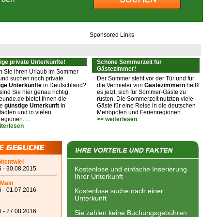
Sponsored Links
ige private Unterkünfte!
Schöne Sommerzeit für
Gästezimmer!
n Sie ihren Urlaub im Sommer
und suchen noch private
Der Sommer steht vor der Tür und für
ige Unterkünfte
in Deutschland?
die Vermieter von
Gästezimmern
heißt
ind Sie hier genau richtig,
es jetzt, sich für Sommer-Gäste zu
eunde.de bietet Ihnen die
rüsten. Die Sommerzeit nutzten viele
ge
günstige Unterkunft
in
Gäste für eine Reise in die deutschen
ädten und in vielen
Metropolen und Ferienregionen. ...
egionen. ...
>> weiterlesen
iterlesen
ohentwiel
 - 30.08.2015
Kostenlose und einfache Inserierung
Ihrer Unterkunft
 Main
 - 01.07.2016
Kostenlose suche nach einer
Unterkunft
 - 27.08.2016
Sie zahlen keine Buchungsgebühren