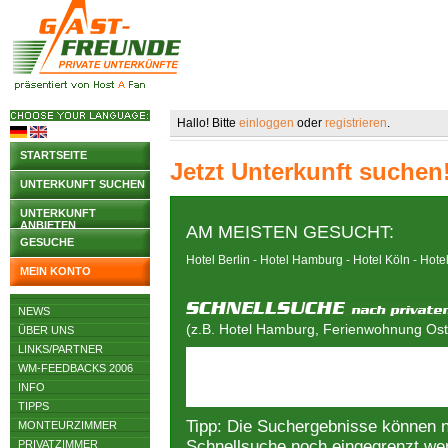
Hallo! Bitte
einloggen
oder
registrieren
.
STARTSEITE
Jetzt Unterkunft suchen
UNTERKUNFT SUCHEN
UNTERKUNFT
ANBIETEN
AM MEISTEN GESUCHT:
GESUCHE
Hotel Berlin
-
Hotel Hamburg
-
Hotel Köln
-
Hote
MEIN KONTO
NEWS
(z.B. Hotel Hamburg, Ferienwohnung Osts
ÜBER UNS
LINKS/PARTNER
WM-FEEDBACKS 2006
INFO
TIPPS
Tipp: Die Suchergebnisse können 
MONTEURZIMMER
Schnellsuche noch eingegrenzt we
PRIVATZIMMER