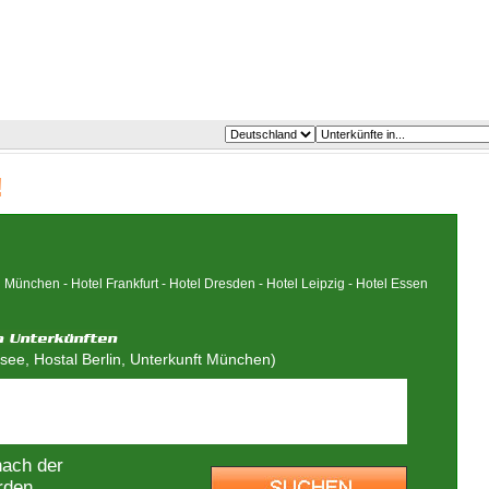
!
l München
-
Hotel Frankfurt
-
Hotel Dresden
-
Hotel Leipzig
-
Hotel Essen
ee, Hostal Berlin, Unterkunft München)
nach der
rden