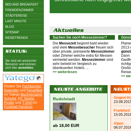
BED AND BREAKFAST
FREMDENZIMMER
STÄDTEREISE
LAST MINUTE
BLOG
SITEMAP
Suchen Sie noch Messezimmer?
Günst
REISETRENDS
Die
Messezeit
beginnt bald wieder
Plane
und viele
Messebesucher
freuen sich
2013 
über private, preiswerte
Messezimmer
günst
oder Zimmer welche extra für Messen
Dann s
vermietet werden.
Messezimmer
sind
Gastfr
Sie sind ein anonymer
sehr beliebt im Vergleich zu
richti
Benutzer und können
sich hier
anmelden
.
überteuerten Hotels. ...
Großst
>> weiterlesen
Reiser
>> we
Finden Sie
Fachbücher
,
Kalender
und
Fanartikel
im Yatego
Buchversand
.
Singen/ H
Schuhe
,
PC Spiele
,
Rudolstadt
23.08.2015
Poster
und
T-Shirt
im
Fussball Fanshop
.
Frankfurt/
15.05.2016
Alpen
ab 18,00 EUR
06.07.2016