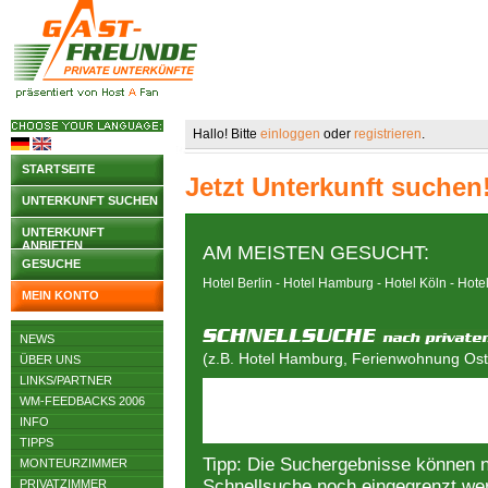
Hallo! Bitte
einloggen
oder
registrieren
.
STARTSEITE
Jetzt Unterkunft suchen
UNTERKUNFT SUCHEN
UNTERKUNFT
ANBIETEN
AM MEISTEN GESUCHT:
GESUCHE
Hotel Berlin
-
Hotel Hamburg
-
Hotel Köln
-
Hote
MEIN KONTO
NEWS
(z.B. Hotel Hamburg, Ferienwohnung Osts
ÜBER UNS
LINKS/PARTNER
WM-FEEDBACKS 2006
INFO
TIPPS
Tipp: Die Suchergebnisse können 
MONTEURZIMMER
Schnellsuche noch eingegrenzt we
PRIVATZIMMER