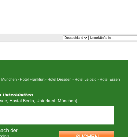
!
l München
-
Hotel Frankfurt
-
Hotel Dresden
-
Hotel Leipzig
-
Hotel Essen
ee, Hostal Berlin, Unterkunft München)
nach der
rden