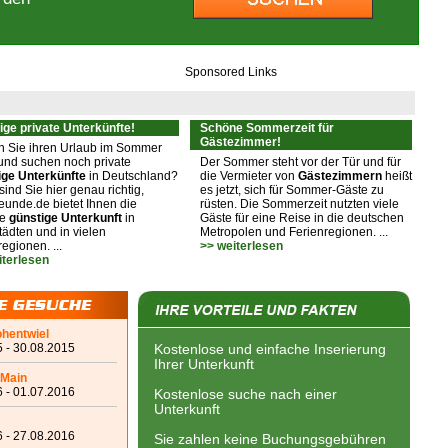
Sponsored Links
ige private Unterkünfte!
Schöne Sommerzeit für
Gästezimmer!
n Sie ihren Urlaub im Sommer
und suchen noch private
Der Sommer steht vor der Tür und für
ige Unterkünfte
in Deutschland?
die Vermieter von
Gästezimmern
heißt
ind Sie hier genau richtig,
es jetzt, sich für Sommer-Gäste zu
eunde.de bietet Ihnen die
rüsten. Die Sommerzeit nutzten viele
ge
günstige Unterkunft
in
Gäste für eine Reise in die deutschen
ädten und in vielen
Metropolen und Ferienregionen. ...
egionen. ...
>> weiterlesen
iterlesen
ohentwiel
 - 30.08.2015
Kostenlose und einfache Inserierung
Ihrer Unterkunft
 Main
 - 01.07.2016
Kostenlose suche nach einer
Unterkunft
 - 27.08.2016
Sie zahlen keine Buchungsgebühren