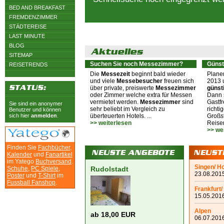
BED AND BREAKFAST
FREMDENZIMMER
STÄDTEREISE
LAST MINUTE
BLOG
SITEMAP
Suchen Sie noch Messezimmer?
Günst
REISETRENDS
Die
Messezeit
beginnt bald wieder
Plane
und viele
Messebesucher
freuen sich
2013 
über private, preiswerte
Messezimmer
günst
oder Zimmer welche extra für Messen
Dann s
vermietet werden.
Messezimmer
sind
Gastfr
Sie sind ein anonymer
sehr beliebt im Vergleich zu
richti
Benutzer und können
sich hier
anmelden
.
überteuerten Hotels. ...
Großst
>> weiterlesen
Reiser
>> we
Finden Sie
Fachbücher
,
Kalender
und
Fanartikel
im Yatego
Buchversand
.
Singen/ H
Schuhe
,
PC Spiele
,
Rudolstadt
23.08.2015
Poster
und
T-Shirt
im
Fussball Fanshop
.
Frankfurt/
15.05.2016
Alpen
ab 18,00 EUR
06.07.2016