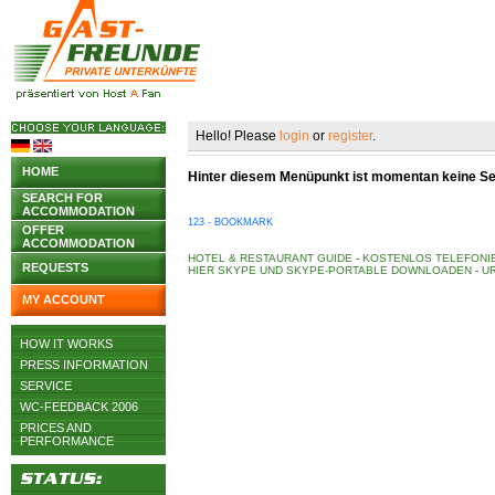
Hello! Please
login
or
register
.
HOME
Hinter diesem Menüpunkt ist momentan keine Seit
SEARCH FOR
ACCOMMODATION
123 - BOOKMARK
OFFER
ACCOMMODATION
HOTEL & RESTAURANT GUIDE
-
KOSTENLOS TELEFONIE
REQUESTS
HIER SKYPE UND SKYPE-PORTABLE DOWNLOADEN
-
UR
MY ACCOUNT
HOW IT WORKS
PRESS INFORMATION
SERVICE
WC-FEEDBACK 2006
PRICES AND
PERFORMANCE