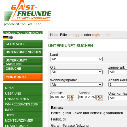
Hallo! Bitte
einloggen
oder
registrieren
.
STARTSEITE
UNTERKUNFT SUCHEN
UNTERKUNFT SUCHEN
Land
UNTERKUNFT
ANBIETEN
Ort:
Zimmerart:
GESUCHE
MEIN KONTO
Wohnungsgröße:
Anzahl Per
NEWS
Anreise:
Abreise:
Unterkunftsa
ÜBER UNS
LINKS/PARTNER
WM-FEEDBACKS 2006
Extras:
INFO
Bettzeug inkl. Laken und Bettbezug vorhanden
TIPPS
Frühstück
MONTEURZIMMER
Garten-Terasse Nutzung
PRIVATZIMMER