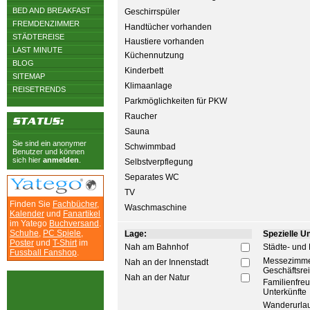
BED AND BREAKFAST
Geschirrspüler
FREMDENZIMMER
Handtücher vorhanden
STÄDTEREISE
Haustiere vorhanden
LAST MINUTE
Küchennutzung
BLOG
Kinderbett
SITEMAP
Klimaanlage
REISETRENDS
Parkmöglichkeiten für PKW
Raucher
Sauna
Sie sind ein anonymer
Schwimmbad
Benutzer und können
sich hier
anmelden
.
Selbstverpflegung
Separates WC
TV
Finden Sie
Fachbücher
,
Waschmaschine
Kalender
und
Fanartikel
im Yatego
Buchversand
.
Schuhe
,
PC Spiele
,
Lage:
Spezielle Unt
Poster
und
T-Shirt
im
Nah am Bahnhof
Städte- und 
Fussball Fanshop
.
Messezimme
Nah an der Innenstadt
Geschäftsre
Nah an der Natur
Familienfre
Unterkünfte
Wanderurla