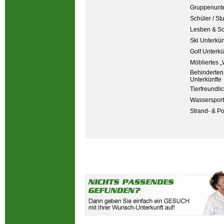
Gruppenunte
Schüler / St
Lesben & S
Ski Unterkün
Golf Unterkü
Möbliertes „
Behinderten
Unterkünfte
Tierfreundli
Wassersport
Strand- & P